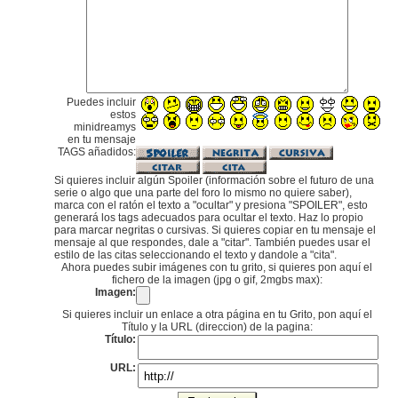
Puedes incluir
estos
minidreamys
en tu mensaje
TAGS añadidos:
Si quieres incluir algún Spoiler (información sobre el futuro de una
serie o algo que una parte del foro lo mismo no quiere saber),
marca con el ratón el texto a "ocultar" y presiona "SPOILER", esto
generará los tags adecuados para ocultar el texto. Haz lo propio
para marcar negritas o cursivas. Si quieres copiar en tu mensaje el
mensaje al que respondes, dale a "citar". También puedes usar el
estilo de las citas seleccionando el texto y dandole a "cita".
Ahora puedes subir imágenes con tu grito, si quieres pon aquí el
fichero de la imagen (jpg o gif, 2mgbs max):
Imagen:
Si quieres incluir un enlace a otra página en tu Grito, pon aquí el
Título y la URL (direccion) de la pagina:
Título:
URL: