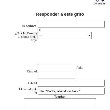
comentar
Responder a este grito
Tu nombre:
(1)
¿Qué Mr.Dreamy
te sienta mejor
hoy?
País:
Ciudad:
E-Mail:
Título del grito
(*):
Tu grito: