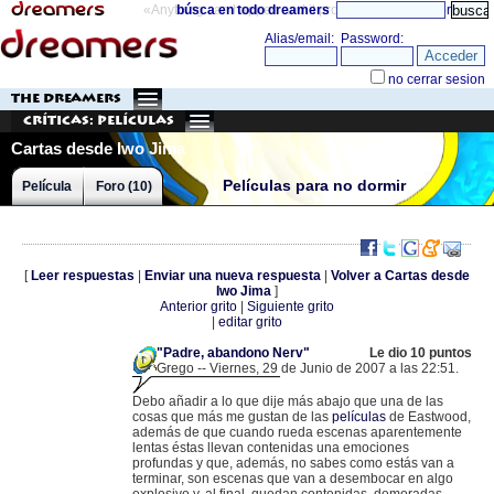
«Anything can happen and it probably will»
búsca en todo dreamers
directorio
THE DREAMERS
Críticas: Películas
Cartas desde Iwo Jima
Películas para no dormir
Película
Foro (10)
[
Leer respuestas
|
Enviar una nueva respuesta
|
Volver a Cartas desde
Iwo Jima
]
Anterior grito
|
Siguiente grito
|
editar grito
"Padre, abandono Nerv"
Le dio 10 puntos
Grego -- Viernes, 29 de Junio de 2007 a las 22:51.
.
62.14.142.231 |
Debo añadir a lo que dije más abajo que una de las
cosas que más me gustan de las
películas
de Eastwood,
además de que cuando rueda escenas aparentemente
lentas éstas llevan contenidas una emociones
profundas y que, además, no sabes como estás van a
terminar, son escenas que van a desembocar en algo