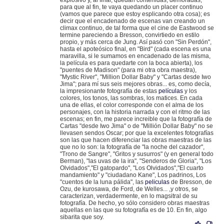
explosivo y, al final, quedan contenidas, demoradas,
para que al fin, te vaya quedando un placer continuo
(vamos que parece que estoy esplicando otra cosa); es
decir que el encadenado de escenas van creando un
climax continuo, de tal forma que el cine de Eastwood se
termine pareciendo a Bresson, convirtiedo en estilo
propio, y más cerca de Jung. Así pasó con "Sin Perdón",
hasta el apoteósico final, en "Bird" (cada escena es una
maravilla, si le sumamos en encadenado de las misma,
la película es para quedarte con la boca abierta), los
"puentes de Madison" (para mi otra obra maestra),
"Mystic River", "Million Dollar Baby" y "Cartas desde Iwo
Jima"; para mí sus seis mejores obras... es, como decía,
la impresionante fotografía de estas
películas
y los
colores, los tonos, las sombras, los matices. En cada
una de ellas, el color corresponde con el alma de los
personajes, con la historia narrada y con el ritmo de las
escenas; en fin, me parece increible que la fotografía de
Cartas "desde Iwo Jima" o de "Millión Dollar Baby" no se
llevasen sendos Oscar; por que la excelentes fotografías
son las que hacen diferenciar las obras maestras de las
que no lo son: la fotografía de "la noche del cazador",
"Trono de Sangre", "Gritos y susurros" (y en general todo
Berman), "las uvas de la ira", "Senderos de Gloria", "Los
Olvidados","El gatopardo", "Los Olvidados","El cuarto
mandamiento" y "ciudadano Kane", Los padrinos, Los
"cuentos de la luna pálida", las
peliculas
de Bresson, de
Ozu, de kurosawa, de Ford, de Welles... ,y otros, se
caracterizan, verdadermente, en lo magsitral de su
fotografía. De hecho, yo sólo considero obras maestras
aquellas en las que su fotografía es de 10. En fin, algo
sibarita que soy.