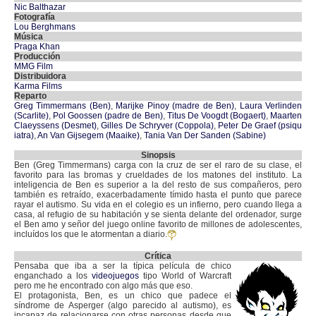
Nic Balthazar
Fotografía
Lou Berghmans
Música
Praga Khan
Producción
MMG Film
Distribuidora
Karma Films
Reparto
Greg Timmermans (Ben)
,
Marijke Pinoy (madre de Ben)
,
Laura Verlinden
(Scarlite)
,
Pol Goossen (padre de Ben)
,
Titus De Voogdt (Bogaert)
,
Maarten
Claeyssens (Desmet)
,
Gilles De Schryver (Coppola)
,
Peter De Graef (psiqu
iatra)
,
An Van Gijsegem (Maaike)
,
Tania Van Der Sanden (Sabine)
Sinopsis
Ben (Greg Timmermans) carga con la cruz de ser el raro de su clase, el
favorito para las bromas y crueldades de los matones del instituto. La
inteligencia de Ben es superior a la del resto de sus compañeros, pero
también es retraído, exacerbadamente tímido hasta el punto que parece
rayar el autismo. Su vida en el colegio es un infierno, pero cuando llega a
casa, al refugio de su habitación y se sienta delante del ordenador, surge
el Ben amo y señor del juego online favorito de millones de adolescentes,
incluídos los que le atormentan a diario.
Crítica
Pensaba que iba a ser la típica película de chico
enganchado a los
videojuegos
tipo World of Warcraft
pero me he encontrado con algo más que eso.
El protagonista, Ben, es un chico que padece el
síndrome de Asperger (algo parecido al autismo), es
incapaz de relacionarse con otras personas desde que