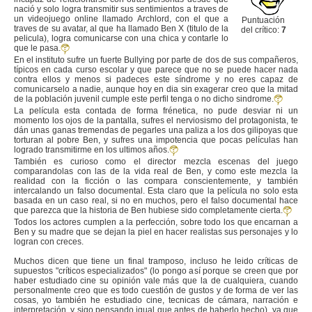
nació y solo logra transmitir sus sentimientos a traves de
un videojuego online llamado Archlord, con el que a
Puntuación
traves de su avatar, al que ha llamado Ben X (titulo de la
del crítico:
7
pelicula), logra comunicarse con una chica y contarle lo
que le pasa.
En el instituto sufre un fuerte Bullying por parte de dos de sus compañeros,
típicos en cada curso escolar y que parece que no se puede hacer nada
contra ellos y menos si padeces este síndrome y no eres capaz de
comunicarselo a nadie, aunque hoy en dia sin exagerar creo que la mitad
de la población juvenil cumple este perfil tenga o no dicho sindrome.
La película esta contada de forma frénetica, no pude desviar ni un
momento los ojos de la pantalla, sufres el nerviosismo del protagonista, te
dán unas ganas tremendas de pegarles una paliza a los dos gilipoyas que
torturan al pobre Ben, y sufres una impotencia que pocas películas han
logrado transmitirme en los ultimos años.
También es curioso como el director mezcla escenas del juego
comparandolas con las de la vida real de Ben, y como este mezcla la
realidad con la ficción o las compara conscientemente, y también
intercalando un falso documental. Esta claro que la película no solo esta
basada en un caso real, si no en muchos, pero el falso documental hace
que parezca que la historia de Ben hubiese sido completamente cierta.
Todos los actores cumplen a la perfección, sobre todo los que encarnan a
Ben y su madre que se dejan la piel en hacer realistas sus personajes y lo
logran con creces.
Muchos dicen que tiene un final tramposo, incluso he leido críticas de
supuestos "críticos especializados" (lo pongo así porque se creen que por
haber estudiado cine su opinión vale más que la de cualquiera, cuando
personalmente creo que es todo cuestión de gustos y de forma de ver las
cosas, yo también he estudiado cine, tecnicas de cámara, narración e
interpretación, y sigo pensando igual que antes de haberlo hecho), ya que