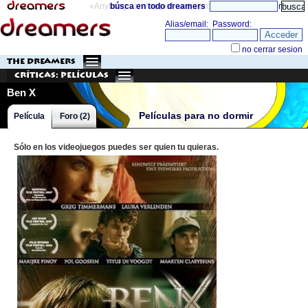
«Anything can happen and it probably will»
búsca en todo dreamers
directorio
THE DREAMERS
Críticas: Películas
Ben X
Películas para no dormir
Película
Foro (2)
Sólo en los videojuegos puedes ser quien tu quieras.