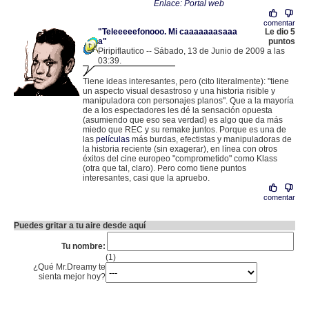
Enlace: Portal web
comentar
"Teleeeeefonooo. Mi caaaaaaasaaa
Le dio 5
a"
puntos
Piripiflautico -- Sábado, 13 de Junio de 2009 a las
03:39.
.
83.165.23.204 |
Tiene ideas interesantes, pero (cito literalmente): "tiene
un aspecto visual desastroso y una historia risible y
manipuladora con personajes planos". Que a la mayoría
de a los espectadores les dé la sensación opuesta
(asumiendo que eso sea verdad) es algo que da más
miedo que REC y su remake juntos. Porque es una de
las
películas
más burdas, efectistas y manipuladoras de
la historia reciente (sin exagerar), en línea con otros
éxitos del cine europeo "comprometido" como Klass
(otra que tal, claro). Pero como tiene puntos
interesantes, casi que la apruebo.
comentar
Puedes gritar a tu aire desde aquí
Tu nombre:
(1)
¿Qué Mr.Dreamy te
sienta mejor hoy?