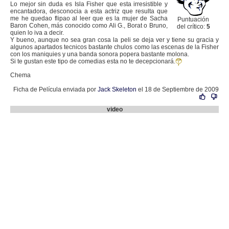
Lo mejor sin duda es Isla Fisher que esta irresistible y
encantadora, desconocia a esta actriz que resulta que
me he quedao flipao al leer que es la mujer de Sacha
Puntuación
Baron Cohen, más conocido como Ali G., Borat o Bruno,
del crítico:
5
quien lo iva a decir.
Y bueno, aunque no sea gran cosa la peli se deja ver y tiene su gracia y
algunos apartados tecnicos bastante chulos como las escenas de la Fisher
con los maniquies y una banda sonora popera bastante molona.
Si te gustan este tipo de comedias esta no te decepcionará.
Chema
Ficha de Película enviada por
Jack Skeleton
el 18 de Septiembre de 2009
video