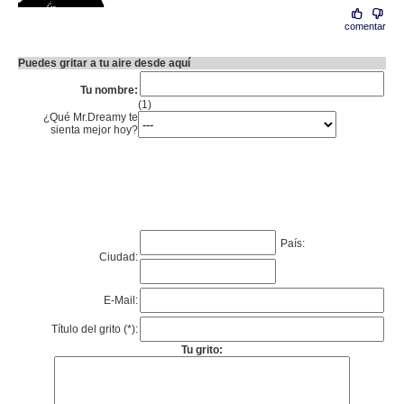
comentar
Puedes gritar a tu aire desde aquí
Tu nombre:
(1)
¿Qué Mr.Dreamy te
sienta mejor hoy?
País:
Ciudad:
E-Mail:
Título del grito (*):
Tu grito: