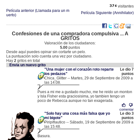
visitantes
Película anterior (Llamada para un m
Película Siguiente (Annihilator)
uerto)
Confesiones de una compradora compulsiva ... A
GRITOS
Valoración de los ciudadanos:
5.00
puntos
Desde aquí puedes opinar sin cortarte un pelo.
La puntuación solo cuenta una vez por ciudadano.
Hay
2
gritos en total
Envia un nuevo grito
"Una mujer con el corazón roto reparte
Le dio 7
los pedazos"
puntos
Chica_Glitter -- Martes, 29 de Septiembre de 2009 a
las 14:08.
.
87.218.97.62 |
Pues a mi me a gustado mucho, me he reido un monton
y Isla Fisher esta graciosisima, yo tambien tengo un
poco de Rebecca aunque no tan exagerada.
comentar
"Solo hay una cosa más falsa que yo
Le dio 3
mi bigote"
puntos
Piripiflautico -- Sábado, 19 de Septiembre de 2009 a
las 15:48.
.
83.165.23.204 |
Basura.