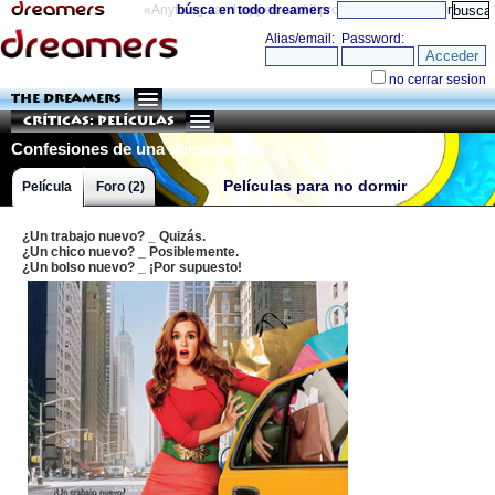
«Anything can happen and it probably will»
búsca en todo dreamers
directorio
THE DREAMERS
Críticas: Películas
Confesiones de una compradora
compulsiva
Películas para no dormir
Película
Foro (2)
¿Un trabajo nuevo? _ Quizás.
¿Un chico nuevo? _ Posiblemente.
¿Un bolso nuevo? _ ¡Por supuesto!