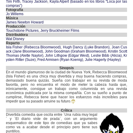
Tim Firth
,
Tracey Jackson
,
Kayla Alpert (basado en los libros "Loca por las
compras")
Fotografía
Jo Willems
Música
James Newton Howard
Producción
Touchstone Pictures
,
Jerry Bruckheimer Films
Distribuidora
Wat Disney
Reparto
Isla Fisher (Rebecca Bloomwood)
,
Hugh Dancy (Luke Brandon)
,
Joan Cus
ack (Jane Bloomwood)
,
John Goodman (Graham Bloomwood)
,
Kristin Scott
Thomas (Alette Naylor)
,
John Lithgow (Edgar West)
,
Leslie Bibb (Alicia)
,
Kr
ysten Ritter (Suze)
,
Fred Armisen (Ryan Koenig)
,
Julie Hagerty (Hayley)
Sinopsis
En el mundo glamuroso de la ciudad de Nueva York, Rebecca Bloomwood
(Isla Fisher) es una chica muy divertida y muy buena haciendo compras,
demasiado buena quizás. Sueña con trabajar en su revista de moda
favorita, pero no encuentra el modo de meter la cabeza hasta que,
irónicamente, consigue un trabajo como columnista en una revista
económica publicada por la misma compañía. Con su sueño a punto de
cumplirse, Rebecca tiene que hacer los esfuerzos más increíbles para
impedir que su pasado arruine su futuro.
Crítica
Divertida comedia que oscila entre `Una rubia muy legal
´ y `El diario viste de prada´, con un argumento
esquematico de este tipo de comedias que ya sabes
como va a acabar desde el principio pero tiene sus
puntillos.