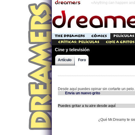
«Anything can happen and 
THE DREAMERS
CÓMICS
PELÍCULAS
Críticas: Películas
Cine a Gritos
Cine y televisión
Artículo
Foro
Desde aquí puedes opinar sin cortarte un pelo.
Envia un nuevo grito
Puedes gritar a tu aire desde aquí
¿Qué Mr.Dreamy te si