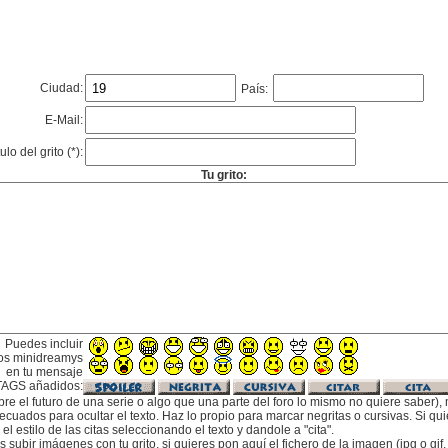
Ciudad:
País:
E-Mail:
tulo del grito (*):
Tu grito:
Puedes incluir
os minidreamys
en tu mensaje
TAGS añadidos:
bre el futuro de una serie o algo que una parte del foro lo mismo no quiere saber), m
cuados para ocultar el texto. Haz lo propio para marcar negritas o cursivas. Si qu
l estilo de las citas seleccionando el texto y dandole a "cita".
subir imágenes con tu grito, si quieres pon aquí el fichero de la imagen (jpg o gi