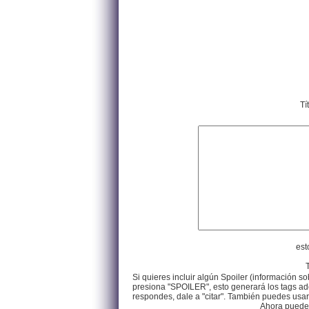
Tí
est
Si quieres incluir algún Spoiler (información so
presiona "SPOILER", esto generará los tags ade
respondes, dale a "citar". También puedes usar e
Ahora puedes 