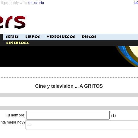
it probably will»
directorio
b
SERIES
LIBROS
VIDEOJUEGOS
DISCOS
Cineblogs
Cine y televisión ... A GRITOS
Tu nombre:
(1)
enta mejor hoy?