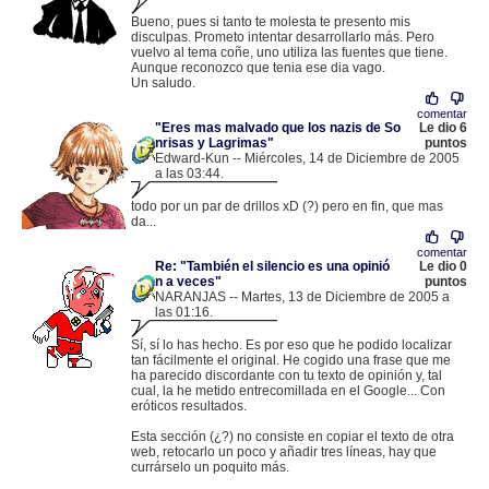
.
82.159.111.145 |
Bueno, pues si tanto te molesta te presento mis
disculpas. Prometo intentar desarrollarlo más. Pero
vuelvo al tema coñe, uno utiliza las fuentes que tiene.
Aunque reconozco que tenia ese dia vago.
Un saludo.
comentar
"Eres mas malvado que los nazis de So
Le dio 6
nrisas y Lagrimas"
puntos
Edward-Kun -- Miércoles, 14 de Diciembre de 2005
a las 03:44.
.
201.217.149.1 |
todo por un par de drillos xD (?) pero en fin, que mas
da...
comentar
Re: "También el silencio es una opinió
Le dio 0
n a veces"
puntos
NARANJAS -- Martes, 13 de Diciembre de 2005 a
las 01:16.
.
81.60.82.18 |
Sí, sí lo has hecho. Es por eso que he podido localizar
tan fácilmente el original. He cogido una frase que me
ha parecido discordante con tu texto de opinión y, tal
cual, la he metido entrecomillada en el Google... Con
eróticos resultados.
Esta sección (¿?) no consiste en copiar el texto de otra
web, retocarlo un poco y añadir tres líneas, hay que
currárselo un poquito más.