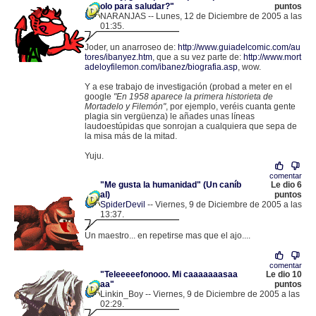
olo para saludar?"
puntos
NARANJAS -- Lunes, 12 de Diciembre de 2005 a las
01:35.
.
81.60.82.18 |
Joder, un anarroseo de:
http://www.guiadelcomic.com/au
tores/ibanyez.htm
, que a su vez parte de:
http://www.mort
adeloyfilemon.com/ibanez/biografia.asp
, wow.
Y a ese trabajo de investigación (probad a meter en el
google
"En 1958 aparece la primera historieta de
Mortadelo y Filemón"
, por ejemplo, veréis cuanta gente
plagia sin vergüenza) le añades unas líneas
laudoestúpidas que sonrojan a cualquiera que sepa de
la misa más de la mitad.
Yuju.
comentar
"Me gusta la humanidad" (Un caníb
Le dio 6
al)
puntos
SpiderDevil
-- Viernes, 9 de Diciembre de 2005 a las
13:37.
.
83.97.226.184 |
Un maestro... en repetirse mas que el ajo....
comentar
"Teleeeeefonooo. Mi caaaaaaasaa
Le dio 10
aa"
puntos
Linkin_Boy -- Viernes, 9 de Diciembre de 2005 a las
02:29.
.
88.4.12.66 |