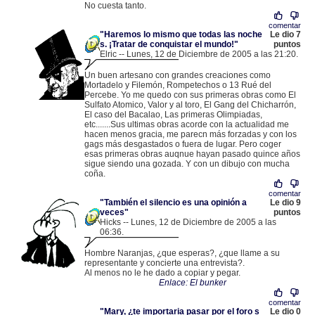
No cuesta tanto.
comentar
"Haremos lo mismo que todas las noche
Le dio 7
s. ¡Tratar de conquistar el mundo!"
puntos
Elric -- Lunes, 12 de Diciembre de 2005 a las 21:20.
.
82.158.149.253 |
Un buen artesano con grandes creaciones como
Mortadelo y Filemón, Rompetechos o 13 Rué del
Percebe. Yo me quedo con sus primeras obras como El
Sulfato Atomico, Valor y al toro, El Gang del Chicharrón,
El caso del Bacalao, Las primeras Olimpiadas,
etc.......Sus ultimas obras acorde con la actualidad me
hacen menos gracia, me parecn más forzadas y con los
gags más desgastados o fuera de lugar. Pero coger
esas primeras obras auqnue hayan pasado quince años
sigue siendo una gozada. Y con un dibujo con mucha
coña.
comentar
"También el silencio es una opinión a
Le dio 9
veces"
puntos
Hicks -- Lunes, 12 de Diciembre de 2005 a las
06:36.
.
82.159.111.145 |
Hombre Naranjas, ¿que esperas?, ¿que llame a su
representante y concierte una entrevista?.
Al menos no le he dado a copiar y pegar.
Enlace: El bunker
comentar
"Mary, ¿te importaria pasar por el foro s
Le dio 0