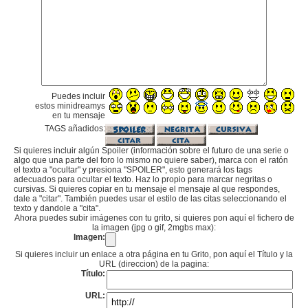
Puedes incluir
estos minidreamys
en tu mensaje
TAGS añadidos:
Si quieres incluir algún Spoiler (información sobre el futuro de una serie o
algo que una parte del foro lo mismo no quiere saber), marca con el ratón
el texto a "ocultar" y presiona "SPOILER", esto generará los tags
adecuados para ocultar el texto. Haz lo propio para marcar negritas o
cursivas. Si quieres copiar en tu mensaje el mensaje al que respondes,
dale a "citar". También puedes usar el estilo de las citas seleccionando el
texto y dandole a "cita".
Ahora puedes subir imágenes con tu grito, si quieres pon aquí el fichero de
la imagen (jpg o gif, 2mgbs max):
Imagen:
Si quieres incluir un enlace a otra página en tu Grito, pon aquí el Título y la
URL (direccion) de la pagina:
Título:
URL: