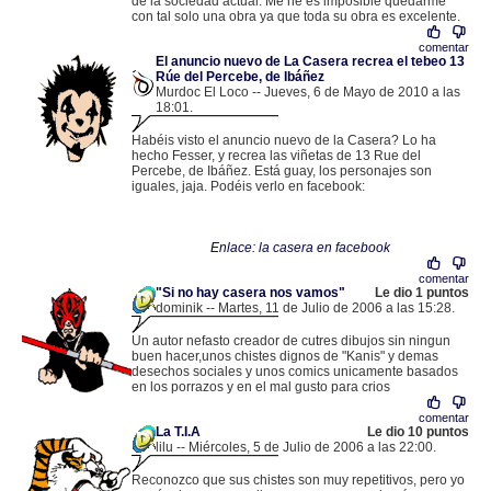
de la sociedad actual. Me he es imposible quedarme
con tal solo una obra ya que toda su obra es excelente.
comentar
El anuncio nuevo de La Casera recrea el tebeo 13
Rúe del Percebe, de Ibáñez
Murdoc El Loco -- Jueves, 6 de Mayo de 2010 a las
18:01.
.
213.96.124.208 |
Habéis visto el anuncio nuevo de la Casera? Lo ha
hecho Fesser, y recrea las viñetas de 13 Rue del
Percebe, de Ibáñez. Está guay, los personajes son
iguales, jaja. Podéis verlo en facebook:
Enlace: la casera en facebook
comentar
"Si no hay casera nos vamos"
Le dio 1 puntos
dominik -- Martes, 11 de Julio de 2006 a las 15:28.
.
83.61.191.218 |
Un autor nefasto creador de cutres dibujos sin ningun
buen hacer,unos chistes dignos de "Kanis" y demas
desechos sociales y unos comics unicamente basados
en los porrazos y en el mal gusto para crios
comentar
La T.I.A
Le dio 10 puntos
lilu -- Miércoles, 5 de Julio de 2006 a las 22:00.
.
83.43.102.98 |
Reconozco que sus chistes son muy repetitivos, pero yo