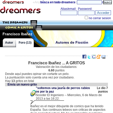
«Anything can happen and it probably will»
búsca en todo dreamers
directorio
THE DREAMERS
Comic a Gritos
Francisco Ibañez
Autores de Ficción
Autor
Foro (13)
Francisco Ibañez ... A GRITOS
Valoración de los ciudadanos:
6.60
puntos
Desde aquí puedes opinar sin cortarte un pelo.
La puntuación solo cuenta una vez por ciudadano.
Hay
13
gritos en total
Envia un nuevo grito
"soltemos una jauría de perros rabios
Le dio 7
os por la paz
puntos
Scooter El Ingeniero -- Miercoles, 6 de Marzo de
2013 a las 16:22.
.
87.219.189.137 |
Ibañez es el mejor dibujante de comics que ha tenido
España. Sus continuos tebeos son criticas de aspectos