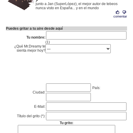
junto a Jan (SuperLópez), el mejor autor de tebeos
nunca visto en España... y en el mundo
comentar
Puedes gritar a tu aire desde aquí
Tu nombre:
(1)
¿Qué Mr.Dreamy te
sienta mejor hoy?
País:
Ciudad:
E-Mail:
Título del grito (*):
Tu grito: