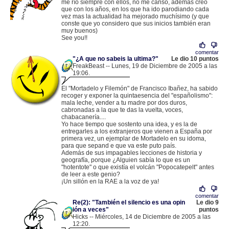
me río siempre con ellos, no me canso, además creo
que con los años, en los que ha ido parodiando cada
vez mas la actualidad ha mejorado muchísimo (y que
conste que yo considero que sus inicios también eran
muy buenos)
See you!!
comentar
"¿A que no sabeis la ultima?"
Le dio 10 puntos
FreakBeast -- Lunes, 19 de Diciembre de 2005 a las
19:06.
.
85.152.128.176 |
El "Mortadelo y Filemón" de Francisco Ibañez, ha sabido
recoger y exponer la quintaesencia del "españolismo":
mala leche, vender a tu madre por dos duros,
cabronadas a la que te das la vuelta, voces,
chabacanería....
Yo hace tiempo que sostento una idea, y es la de
entregarles a los extranjeros que vienen a España por
primera vez, un ejemplar de Mortadelo en su idoma,
para que sepand e que va este puto país.
Además de sus impagables lecciones de historia y
geografía, porque ¿Alguien sabía lo que es un
"hotentote" o que existía el volcán "Popocatepelt" antes
de leer a este genio?
¡Un sillón en la RAE a la voz de ya!
comentar
Re(2): "También el silencio es una opin
Le dio 9
ión a veces"
puntos
Hicks -- Miércoles, 14 de Diciembre de 2005 a las
12:20.