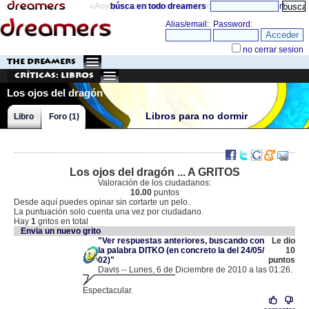
«Anything can happen and it probably will»
búsca en todo dreamers
directorio
THE DREAMERS
Críticas: Libros
Los ojos del dragón
Libros para no dormir
Libro
Foro (1)
Los ojos del dragón ... A GRITOS
Valoración de los ciudadanos:
10.00
puntos
Desde aquí puedes opinar sin cortarte un pelo.
La puntuación solo cuenta una vez por ciudadano.
Hay
1
gritos en total
Envia un nuevo grito
"Ver respuestas anteriores, buscando con
Le dio
la palabra DITKO (en concreto la del 24/05/
10
02)"
puntos
Davis -- Lunes, 6 de Diciembre de 2010 a las 01:26.
.
195.53.224.117 |
Espectacular.