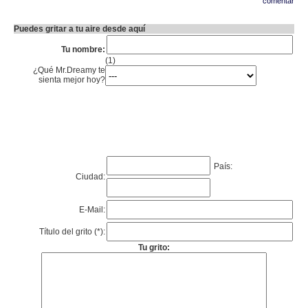
comentar
Puedes gritar a tu aire desde aquí
Tu nombre:
(1)
¿Qué Mr.Dreamy te
sienta mejor hoy?
País:
Ciudad:
E-Mail:
Título del grito (*):
Tu grito: