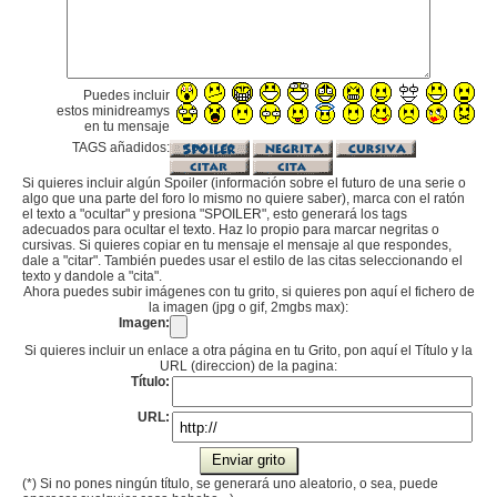
Puedes incluir
estos minidreamys
en tu mensaje
TAGS añadidos:
Si quieres incluir algún Spoiler (información sobre el futuro de una serie o
algo que una parte del foro lo mismo no quiere saber), marca con el ratón
el texto a "ocultar" y presiona "SPOILER", esto generará los tags
adecuados para ocultar el texto. Haz lo propio para marcar negritas o
cursivas. Si quieres copiar en tu mensaje el mensaje al que respondes,
dale a "citar". También puedes usar el estilo de las citas seleccionando el
texto y dandole a "cita".
Ahora puedes subir imágenes con tu grito, si quieres pon aquí el fichero de
la imagen (jpg o gif, 2mgbs max):
Imagen:
Si quieres incluir un enlace a otra página en tu Grito, pon aquí el Título y la
URL (direccion) de la pagina:
Título:
URL:
(*) Si no pones ningún título, se generará uno aleatorio, o sea, puede