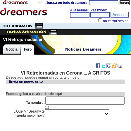
«Anything can happen and it probably will»
búsca en todo dreamers
directorio
THE DREAMERS
Tienda Animación
VI Retrojornadas en Gerona
Noticias Dreamers
Noticia
Foro
VI Retrojornadas en Gerona ... A GRITOS
Desde aquí puedes opinar sin cortarte un pelo.
Envia un nuevo grito
Puedes gritar a tu aire desde aquí
Tu nombre:
(1)
¿Qué Mr.Dreamy te
sienta mejor hoy?