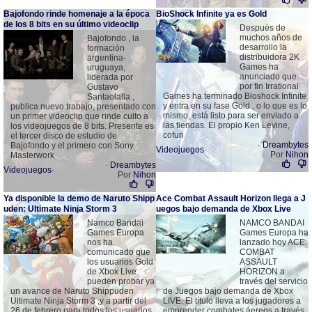
Bajofondo rinde homenaje a la época
BioShock Infinite ya es Gold
de los 8 bits en su último videoclip
Después de
muchos años de
Bajofondo , la
desarrollo la
formación
distribuidora 2K
argentina-
Games ha
uruguaya,
anunciado que
liderada por
por fin Irrational
Gustavo
Games ha terminado Bioshock Infinite
Santaolalla ,
y entra en su fase Gold , o lo que es lo
publica nuevo trabajo, presentado con
mismo, está listo para ser enviado a
un primer videoclip que rinde culto a
las tiendas. El propio Ken Levine,
los videojuegos de 8 bits. Presente es
cofun
el tercer disco de estudio de
·
Dreambytes
Bajofondo y el primero con Sony
Videojuegos
·
Por
Nihon
Masterwork
·
Dreambytes
Videojuegos
·
Por
Nihon
Ya disponible la demo de Naruto Shipp
Ace Combat Assault Horizon llega a J
uden: Ultimate Ninja Storm 3
uegos bajo demanda de Xbox Live
Namco Bandai
NAMCO BANDAI
Games Europa
Games Europa ha
nos ha
lanzado hoy ACE
comunicado que
COMBAT
los usuarios Gold
ASSAULT
de Xbox Live
HORIZON a
pueden probar ya
través del servicio
un avance de Naruto Shippuden
de Juegos bajo demanda de Xbox
Ultimate Ninja Storm 3 ,y a partir del
LIVE. El título lleva a los jugadores a
26 de febrero para todos los usuarios
emprender combates áereos a través