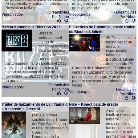
de la consola. y mañana aterrizará en
de lugares reales del mundo, con
Playstation Netwo
gran velocidad y
·
Dreambytes
·
Dreambytes
Videojuegos
·
Videojuegos
·
Por
Nihon
Por
Nihon
Blizzard anuncia la BlizzCon 2013
El Cordero de Columbia, nuevo trailer
de Bioshock Infinite
Blizzard
Entertainment
2K Games nos ha
acaba de
hecho llegar un
confirmar la fecha
nuevo y
para su séptima
espectacular
edición de
tráiler de
Blizzcon , la cual
BioShock Infinite
tras tomarse un año sabático el 2012
denominado "El
vuelve con todo para tomarse la
Cordero de Columbia" . El tráiler se
ciudad de Anaheim el 8 y 9 de
centra en Elizabeth, uno de los ejes
noviembre. El Blizzcon pretende ser
principales del juego, y en él se
un punto de
pueden escuchar por primera vez las
·
Dreambytes
voces
Videojuegos
·
Por
Nihon
·
Dreambytes
Videojuegos
·
Por
Nihon
Tráiler de lanzamiento de La Infamia d
Nike + Kinect baja de precio
e Assassin´s Creed III
A punto de
finalizar el mes de
Llega el primer
febrero
capítulo de la Tiranía
empezamos a
del Rey Washington ,
hacer cuentas de
el DLC de Assassin´s
aquello que nos
Creed III .
prometimos hacer
Denominado La