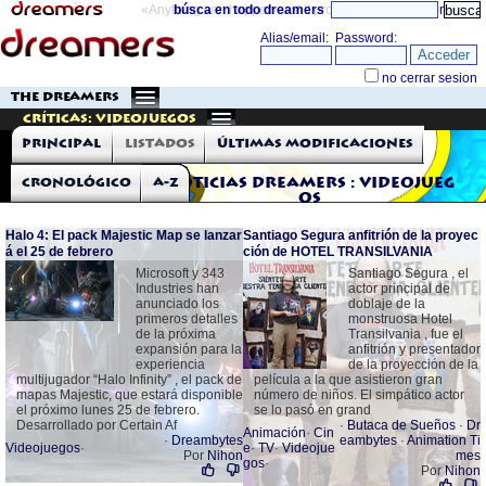
«Anything can happen and it probably will»
búsca en todo dreamers
directorio
THE DREAMERS
Críticas: Videojuegos
Principal
Listados
Últimas modificaciones
Cronológico
A-Z
Noticias Dreamers : Videojueg
os
Halo 4: El pack Majestic Map se lanzar
Santiago Segura anfitrión de la proyec
á el 25 de febrero
ción de HOTEL TRANSILVANIA
Microsoft y 343
Santiago Segura , el
Industries han
actor principal de
anunciado los
doblaje de la
primeros detalles
monstruosa Hotel
de la próxima
Transilvania , fue el
expansión para la
anfitrión y presentador
experiencia
de la proyección de la
multijugador “Halo Infinity” , el pack de
película a la que asistieron gran
mapas Majestic, que estará disponible
número de niños. El simpático actor
el próximo lunes 25 de febrero.
se lo pasó en grand
Desarrollado por Certain Af
·
Butaca de Sueños
·
Dr
Animación
·
Cin
·
Dreambytes
eambytes
·
Animation Ti
Videojuegos
·
e
·
TV
·
Videojue
Por
Nihon
mes
gos
·
Por
Nihon