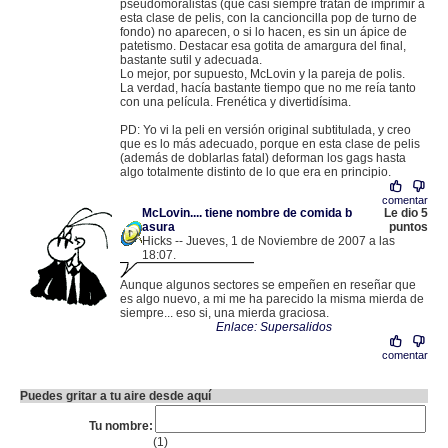
pseudomoralistas (que casi siempre tratan de imprimir a
esta clase de pelis, con la cancioncilla pop de turno de
fondo) no aparecen, o si lo hacen, es sin un ápice de
patetismo. Destacar esa gotita de amargura del final,
bastante sutil y adecuada.
Lo mejor, por supuesto, McLovin y la pareja de polis.
La verdad, hacía bastante tiempo que no me reía tanto
con una película. Frenética y divertidísima.
PD: Yo vi la peli en versión original subtitulada, y creo
que es lo más adecuado, porque en esta clase de pelis
(además de doblarlas fatal) deforman los gags hasta
algo totalmente distinto de lo que era en principio.
comentar
McLovin.... tiene nombre de comida b
Le dio 5
asura
puntos
Hicks -- Jueves, 1 de Noviembre de 2007 a las
18:07.
.
82.159.105.190 |
Aunque algunos sectores se empeñen en reseñar que
es algo nuevo, a mi me ha parecido la misma mierda de
siempre... eso si, una mierda graciosa.
Enlace: Supersalidos
comentar
Puedes gritar a tu aire desde aquí
Tu nombre:
(1)