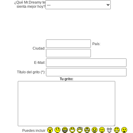
¿Qué Mr.Dreamy te
sienta mejor hoy?
País:
Ciudad:
E-Mail:
Título del grito (*):
Tu grito:
Puedes incluir