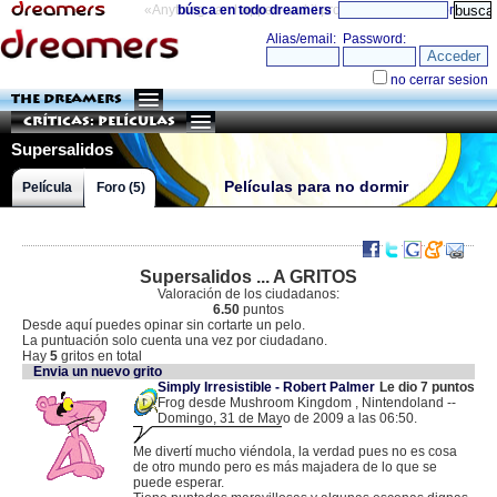
«Anything can happen and it probably will»
búsca en todo dreamers
directorio
THE DREAMERS
Críticas: Películas
Supersalidos
Películas para no dormir
Película
Foro (5)
Supersalidos ... A GRITOS
Valoración de los ciudadanos:
6.50
puntos
Desde aquí puedes opinar sin cortarte un pelo.
La puntuación solo cuenta una vez por ciudadano.
Hay
5
gritos en total
Envia un nuevo grito
Simply Irresistible - Robert Palmer
Le dio 7 puntos
Frog desde Mushroom Kingdom , Nintendoland --
Domingo, 31 de Mayo de 2009 a las 06:50.
.
189.165.25.217 |
Me divertí mucho viéndola, la verdad pues no es cosa
de otro mundo pero es más majadera de lo que se
puede esperar.