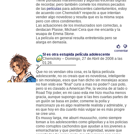
Tiene puntadas maravillosas y algunas escenas dignas
de recordar, pero también comete los mismos pecados
de las
películas
para adolescentes calenturientos, estoy
de acuerdo con ChemolokY respecto a que intentan
vender algo novedoso y resulta que es la misma sopa
pero con otros condimentos.
Las actuaciones de los involucrados son correctas, a
destacan Plasse, Michael Cera que me encanta y la
wuapa de Emma Stone.
La película en general resulta entretenida pero se
alarga en demasía.
comentar
SI es otra estupida película adolescente
Chemoloky -- Domingo, 27 de Abril de 2008 a las
01:26.
.
87.218.97.26 |
Que no os vendan otra cosa, es la típica película
adolescente, no os creais que es novedosa, inteligente
o sin moralejas, esos que han dicho sin moralejas acaso
no han visto ese "final" cursi a mas no poder? casi poto,
pero si es clavado a American Pie, la vecina de al lado o
Road Trip joder, en mi caso esta me hizo mucha menos
gracia, aunque supongo que si las tres cuartas partes de
un guión se basa en joder, comeme la polla y
mariconazo ya es algo realmente realista y admirable, y
es que hoy en dia cuanto más vulgar se es más progre
se cree uno.
Es muuuy larga, me aburri muuuucho, como siempre
toman a los adolescentes como gilipollas y a los policias
como corruptos cachondos que ayudan a los jovenes a
emorracharse y que pierdan la virginidad, wuww que