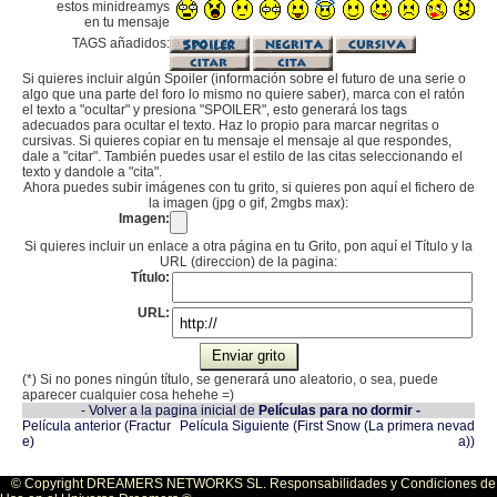
estos minidreamys
en tu mensaje
TAGS añadidos:
Si quieres incluir algún Spoiler (información sobre el futuro de una serie o
algo que una parte del foro lo mismo no quiere saber), marca con el ratón
el texto a "ocultar" y presiona "SPOILER", esto generará los tags
adecuados para ocultar el texto. Haz lo propio para marcar negritas o
cursivas. Si quieres copiar en tu mensaje el mensaje al que respondes,
dale a "citar". También puedes usar el estilo de las citas seleccionando el
texto y dandole a "cita".
Ahora puedes subir imágenes con tu grito, si quieres pon aquí el fichero de
la imagen (jpg o gif, 2mgbs max):
Imagen:
Si quieres incluir un enlace a otra página en tu Grito, pon aquí el Título y la
URL (direccion) de la pagina:
Título:
URL:
(*) Si no pones ningún título, se generará uno aleatorio, o sea, puede
aparecer cualquier cosa hehehe =)
- Volver a la pagina inicial de
Películas para no dormir -
Película anterior (Fractur
Película Siguiente (First Snow (La primera nevad
e)
a))
© Copyright DREAMERS NETWORKS SL. Responsabilidades y Condiciones de