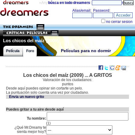
«Anything can happen and it probably will»
búsca en todo dreamers
directorio
THE DREAMERS
Críticas: Películas
Los chicos del maíz (2009)
Películas para no dormir
Película
Foro
Los chicos del maíz (2009) ... A GRITOS
Valoración de los ciudadanos:
puntos
Desde aquí puedes opinar sin cortarte un pelo.
La puntuación solo cuenta una vez por ciudadano.
Envia un nuevo grito
Puedes gritar a tu aire desde aquí
Tu nombre:
(1)
¿Qué Mr.Dreamy te
sienta mejor hoy?