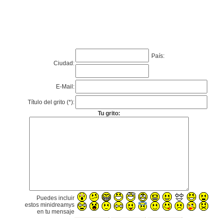
País:
Ciudad:
E-Mail:
Título del grito (*):
Tu grito:
Puedes incluir
estos minidreamys
en tu mensaje