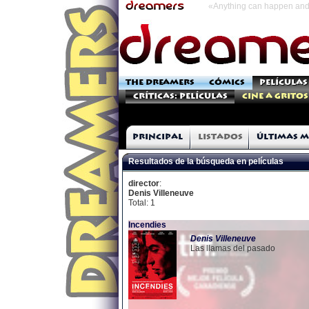
«Anything can happen and 
THE DREAMERS
CÓMICS
PELÍCULAS
Críticas: Películas
Cine a Gritos
Principal
Listados
Últimas m
Resultados de la búsqueda en películas
director
:
Denis Villeneuve
Total: 1
Incendies
Denis
Villeneuve
Las llamas del pasado