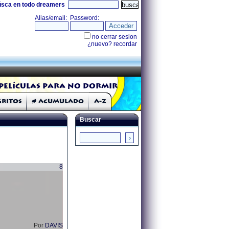
úsca en todo dreamers
Películas para no dormir
Gritos
# Acumulado
A-Z
Buscar
8
Por
DAVIS