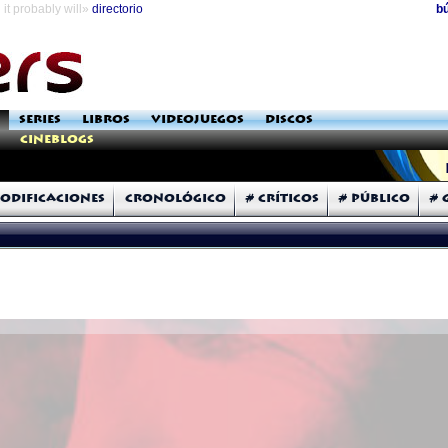
it probably will»
directorio
b
SERIES
LIBROS
VIDEOJUEGOS
DISCOS
Cineblogs
odificaciones
Cronológico
# Críticos
# Público
# 