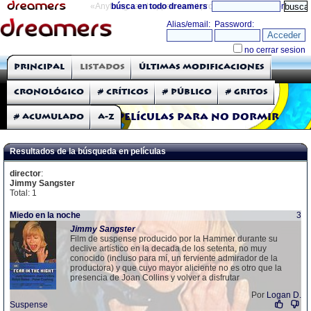
«Anything can happen and it probably will»
búsca en todo dreamers
directorio
THE DREAMERS
Principal
Listados
Últimas modificaciones
Críticas: Películas
Cronológico
# Críticos
# Público
# Gritos
# Acumulado
A-Z
Películas para no dormir
Resultados de la búsqueda en películas
director
:
Jimmy Sangster
Total: 1
Miedo en la noche
3
Jimmy
Sangster
Film de suspense producido por la Hammer durante su
declive artístico en la decada de los setenta, no muy
conocido (incluso para mí, un ferviente admirador de la
productora) y que cuyo mayor aliciente no es otro que la
presencia de Joan Collins y volver a disfrutar
Por
Logan D.
Suspense