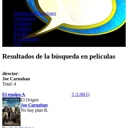
Listados
Últimas modificaciones
Cronológico
# Críticos
# Público
# Gritos
# Acumulado
A-Z
Resultados de la búsqueda en películas
director
:
Joe Carnahan
Total: 4
El equipo A
5 /2.00(1)
El Origen
Joe
Carnahan
No hay plan B.