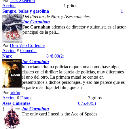
Por
Jack Skeleton
Accion
1 gritos
Sangre, balas y gasolina
1
Del director de Narc y Ases calientes
Joe
Carnahan
Joe
Carnahan
ademas de director y guionista es el actor
principal de la peli....
Por
Don Vito Corleone
Accion
#
Comedia
Narc
8 /8.00(2)
Joe
Carnahan
Impactante drama policíaco que toma como base algo
clásico en el thriller: la pareja de policías, muy diferentes
el uno del otro. La primera mitad se centra en
presentarnos a dichos personajes, y eso me parece que es
la parte más floja del film, que ah
Por
arkón
Accion
#
Drama
3 gritos
Ases Calientes
6 /5.40(5)
Joe
Carnahan
The only card I need is the Ace of Spades.