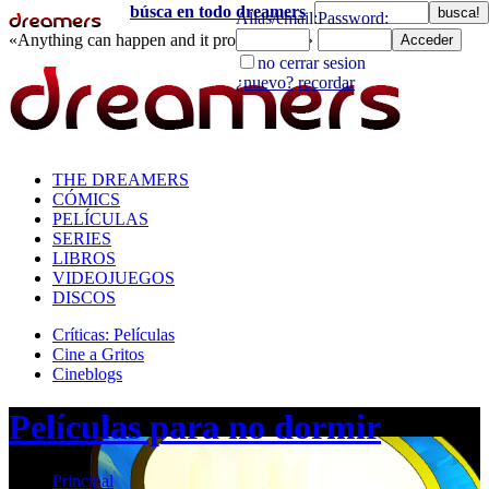
búsca en todo dreamers
«Anything can happen and it probably will»
directorio
THE DREAMERS
CÓMICS
PELÍCULAS
SERIES
LIBROS
VIDEOJUEGOS
DISCOS
Críticas: Películas
Cine a Gritos
Cineblogs
Películas para no dormir
Principal