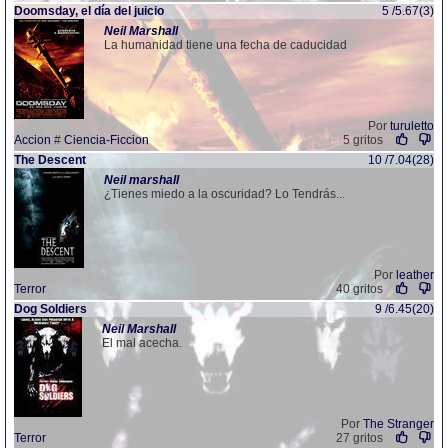
Doomsday, el día del juicio
5 /5.67(3)
Neil
Marshall
La humanidad tiene una fecha de caducidad
Por
turuletto
Accion
#
Ciencia-Ficcion
5 gritos
The Descent
10 /7.04(28)
Neil
marshall
¿Tienes miedo a la oscuridad? Lo Tendrás...
Por
leather
Terror
40 gritos
Dog Soldiers
9 /6.45(20)
Neil
Marshall
El mal acecha.
Por
The Stranger
Terror
27 gritos