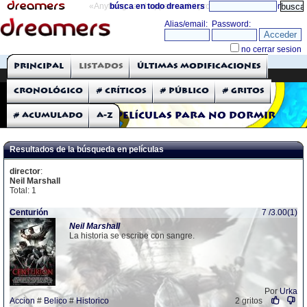
«Anything can happen and it probably will»
búsca en todo dreamers
directorio
THE DREAMERS
Principal
Listados
Últimas modificaciones
Críticas: Películas
Cronológico
# Críticos
# Público
# Gritos
# Acumulado
A-Z
Películas para no dormir
Resultados de la búsqueda en películas
director
:
Neil Marshall
Total: 1
Centurión
7 /3.00(1)
Neil
Marshall
La historia se escribe con sangre.
Por
Urka
Accion
#
Belico
#
Historico
2 gritos