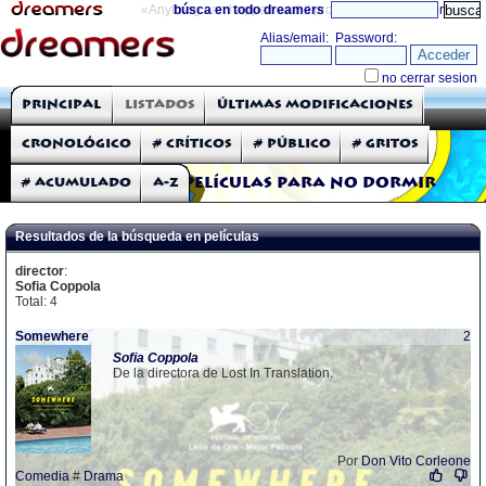
«Anything can happen and it probably will»
búsca en todo dreamers
directorio
THE DREAMERS
Principal
Listados
Últimas modificaciones
Críticas: Películas
Cronológico
# Críticos
# Público
# Gritos
# Acumulado
A-Z
Películas para no dormir
Resultados de la búsqueda en películas
director
:
Sofia Coppola
Total: 4
Somewhere
2
Sofia
Coppola
De la directora de Lost In Translation.
Por
Don Vito Corleone
Comedia
#
Drama