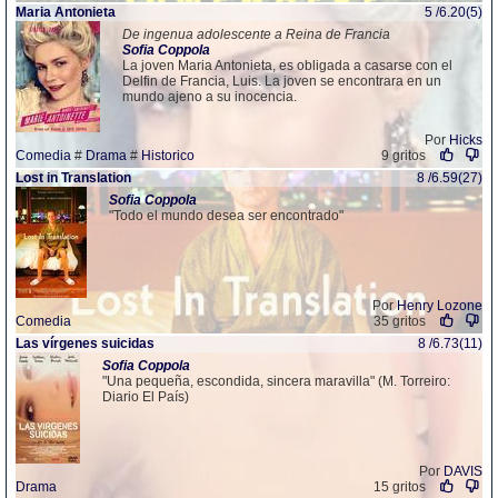
Maria Antonieta
5 /6.20(5)
De ingenua adolescente a Reina de Francia
Sofia
Coppola
La joven Maria Antonieta, es obligada a casarse con el
Delfin de Francia, Luis. La joven se encontrara en un
mundo ajeno a su inocencia.
Por
Hicks
Comedia
#
Drama
#
Historico
9 gritos
Lost in Translation
8 /6.59(27)
Sofia
Coppola
"Todo el mundo desea ser encontrado"
Por
Henry Lozone
Comedia
35 gritos
Las vírgenes suicidas
8 /6.73(11)
Sofia
Coppola
"Una pequeña, escondida, sincera maravilla" (M. Torreiro:
Diario El País)
Por
DAVIS
Drama
15 gritos