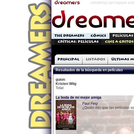
«Anything can happen and 
THE DREAMERS
CÓMICS
PELÍCULAS
Críticas: Películas
Cine a Gritos
Principal
Listados
Últimas m
Resultados de la búsqueda en películas
guion
:
Kristen Wiig
Total:
La boda de mi mejor amiga
Paul Feig
¿Quién dijo que las películas s