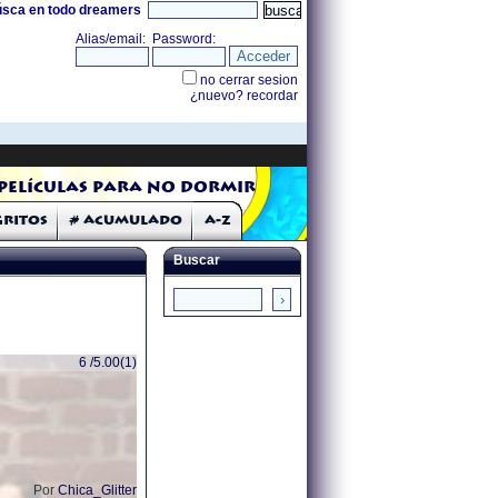
úsca en todo dreamers
Películas para no dormir
Gritos
# Acumulado
A-Z
Buscar
6 /5.00(1)
Por
Chica_Glitter