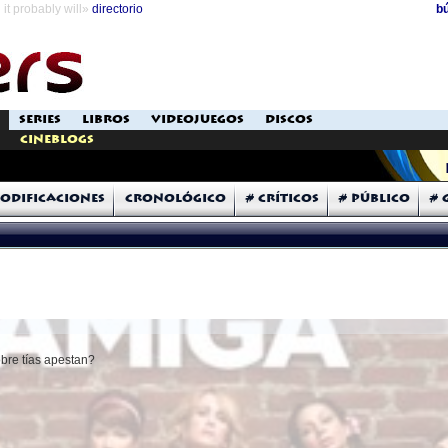
it probably will»
directorio
b
SERIES
LIBROS
VIDEOJUEGOS
DISCOS
Cineblogs
odificaciones
Cronológico
# Críticos
# Público
# 
obre tías apestan?