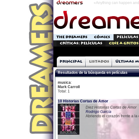
«Anything can happen and 
THE DREAMERS
CÓMICS
PELÍCULAS
Críticas: Películas
Cine a Gritos
Principal
Listados
Últimas m
Resultados de la búsqueda en películas
musica
:
Mark Carroll
Total: 1
10 Historias Cortas de Amor
Diez Historias Cortas de Amor
Rodrigo García
Abriendo el corazón frente a la