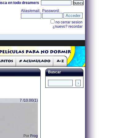
úsca en todo dreamers
Películas para no dormir
Gritos
# Acumulado
A-Z
Buscar
7 /10.00(1)
Por
Frog