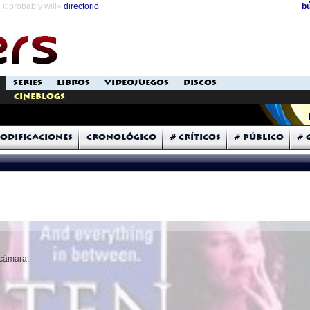
it probably will»
directorio
b
SERIES
LIBROS
VIDEOJUEGOS
DISCOS
Cineblogs
odificaciones
Cronológico
# Críticos
# Público
# 
 cámara.