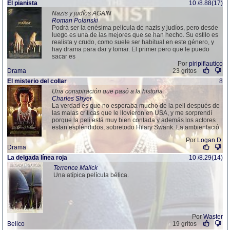
El pianista
10 /8.88(17)
Nazis y judíos AGAIN
Roman Polanski
Podrá ser la enésima película de nazis y judíos, pero desde
luego es una de las mejores que se han hecho. Su estilo es
realista y crudo, como suele ser habitual en este género, y
hay drama para dar y tomar. El primer pero que le puedo
sacar es
Por
piripiflautico
Drama
23 gritos
El misterio del collar
8
Una conspiración que pasó a la historia
Charles Shyer
La verdad es que no esperaba mucho de la peli después de
las malas críticas que le llovieron en USA, y me sorprendí
porque la peli está muy bien contada y además los actores
estan espléndidos, sobretodo Hilary Swank. La ambientació
Por
Logan D.
Drama
La delgada línea roja
10 /8.29(14)
Terrence Malick
Una atípica película bélica.
Por
Waster
Belico
19 gritos