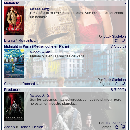
Manolete
6
Menno Meyjes
Desafió a la muerte como un dios. Sucumbió al amor como
un hombre.
Por
Jack Skeleton
Drama
#
Romantica
Midnight in Paris (Medianoche en París)
7 /6.33(3)
Woody Allen
Melancolía en las noches de París
Por
Jack Skeleton
Comedia
#
Romantica
3 gritos
Predators
8 /7.00(5)
Nimrod Antal
Son los asesinos más peligrosos de nuestro planeta, pero
no están en nuestro planeta...
Por
The Stranger
Accion
#
Ciencia-Ficcion
9 gritos