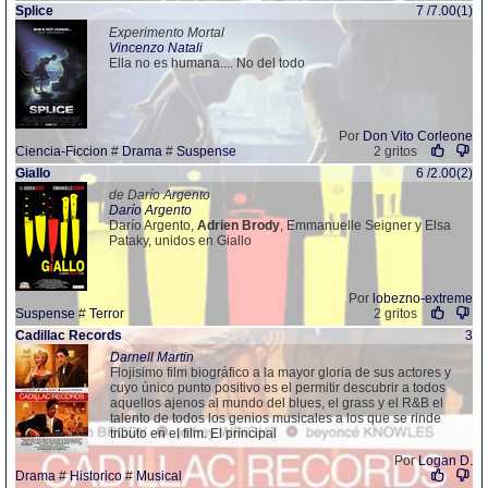
Splice
7 /7.00(1)
Experimento Mortal
Vincenzo Natali
Ella no es humana.... No del todo
Por
Don Vito Corleone
Ciencia-Ficcion
#
Drama
#
Suspense
2 gritos
Giallo
6 /2.00(2)
de Darío Argento
Darío Argento
Darío Argento,
Adrien
Brody
, Emmanuelle Seigner y Elsa
Pataky, unidos en Giallo
Por
lobezno-extreme
Suspense
#
Terror
2 gritos
Cadillac Records
3
Darnell Martin
Flojisimo film biográfico a la mayor gloria de sus actores y
cuyo único punto positivo es el permitir descubrir a todos
aquellos ajenos al mundo del blues, el grass y el R&B el
talento de todos los genios musicales a los que se rinde
tributo en el film. El principal
Por
Logan D.
Drama
#
Historico
#
Musical