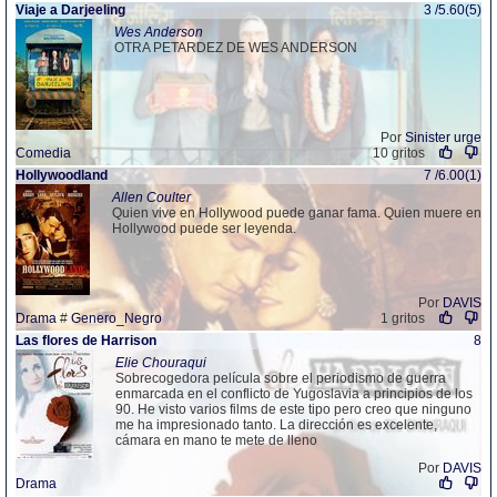
Viaje a Darjeeling
3 /5.60(5)
Wes Anderson
OTRA PETARDEZ DE WES ANDERSON
Por
Sinister urge
Comedia
10 gritos
Hollywoodland
7 /6.00(1)
Allen Coulter
Quien vive en Hollywood puede ganar fama. Quien muere en
Hollywood puede ser leyenda.
Por
DAVIS
Drama
#
Genero_Negro
1 gritos
Las flores de Harrison
8
Elie Chouraqui
Sobrecogedora película sobre el periodismo de guerra
enmarcada en el conflicto de Yugoslavia a principios de los
90. He visto varios films de este tipo pero creo que ninguno
me ha impresionado tanto. La dirección es excelente,
cámara en mano te mete de lleno
Por
DAVIS
Drama