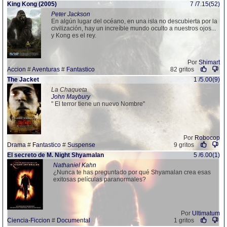
King Kong (2005)
7 /7.15(52)
Peter Jackson
En algún lugar del océano, en una isla no descubierta por la
civilización, hay un increíble mundo oculto a nuestros ojos...
y Kong es el rey.
Por
Shimart
Accion
#
Aventuras
#
Fantastico
82 gritos
The Jacket
1 /5.00(9)
La Chaqueta
John Maybury
" El terror tiene un nuevo Nombre"
Por
Robocop
Drama
#
Fantastico
#
Suspense
9 gritos
El secreto de M. Night Shyamalan
5 /6.00(1)
Nathaniel Kahn
¿Nunca te has preguntado por qué Shyamalan crea esas
exitosas películas paranormales?
Por
Ultimatum
Ciencia-Ficcion
#
Documental
1 gritos