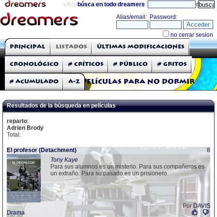
«Anything can happen and it probably will»
búsca en todo dreamers
directorio
THE DREAMERS
Principal
Listados
Últimas modificaciones
Críticas: Películas
Cronológico
# Críticos
# Público
# Gritos
# Acumulado
A-Z
Películas para no dormir
Resultados de la búsqueda en películas
reparto
:
Adrien Brody
Total:
El profesor (Detachment)
8
Tony Kaye
Para sus alumnos es un misterio. Para sus compañeros es
un extraño. Para su pasado es un prisionero.
Por
DAVIS
Drama