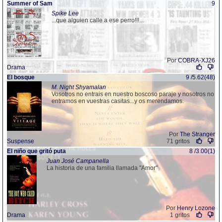
Summer of Sam
9
Spike Lee
...que alguien calle a ese perro!!!...
Por
COBRA-XJ26
Drama
El bosque
9 /5.62(48)
M. Night Shyamalan
Vosotros no entrais en nuestro boscoso paraje y nosotros no
entramos en vuestras casitas...y os merendamos.
Por
The Stranger
Suspense
71 gritos
El niño que gritó puta
8 /3.00(1)
Juan José Campanella
La historia de una familia llamada "Amor"
Por
Henry Lozone
Drama
1 gritos