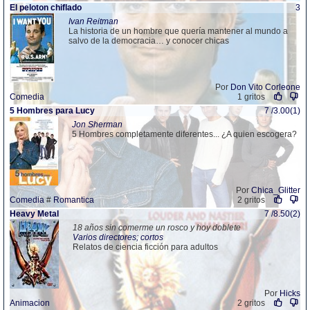
El peloton chiflado
3
Ivan Reitman
La historia de un hombre que quería mantener al mundo a
salvo de la democracia… y conocer chicas
Por
Don Vito Corleone
Comedia
1 gritos
5 Hombres para Lucy
7 /3.00(1)
Jon Sherman
5 Hombres completamente diferentes... ¿A quien escogera?
Por
Chica_Glitter
Comedia
#
Romantica
2 gritos
Heavy Metal
7 /8.50(2)
18 años sin comerme un rosco y hoy doblete
Varios directores; cortos
Relatos de ciencia ficción para adultos
Por
Hicks
Animacion
2 gritos