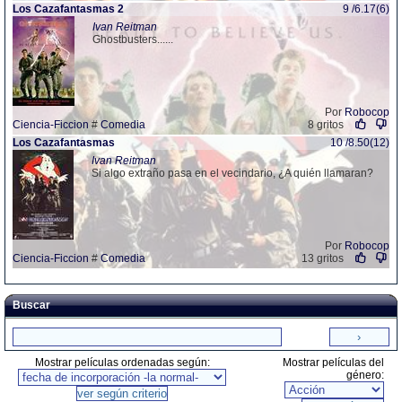
Los Cazafantasmas 2
9 /6.17(6)
Ivan Reitman
Ghostbusters......
Por
Robocop
Ciencia-Ficcion
#
Comedia
8 gritos
Los Cazafantasmas
10 /8.50(12)
Ivan Reitman
Si algo extraño pasa en el vecindario, ¿A quién llamaran?
Por
Robocop
Ciencia-Ficcion
#
Comedia
13 gritos
Buscar
Mostrar películas ordenadas según:
Mostrar películas del
género: