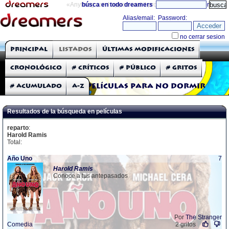
«Anything can happen and it probably will»
búsca en todo dreamers
directorio
THE DREAMERS
Principal
Listados
Últimas modificaciones
Críticas: Películas
Cronológico
# Críticos
# Público
# Gritos
# Acumulado
A-Z
Películas para no dormir
Resultados de la búsqueda en películas
reparto
:
Harold Ramis
Total:
Año Uno
7
Harold
Ramis
Conoce a tus antepasados
Por
The Stranger
Comedia
2 gritos