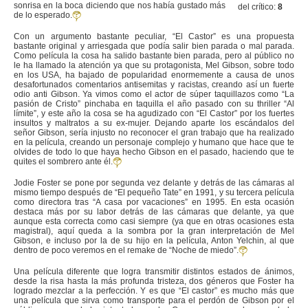
sonrisa en la boca diciendo que nos había gustado más
del crítico:
8
de lo esperado.
Con un argumento bastante peculiar, “El Castor” es una propuesta
bastante original y arriesgada que podía salir bien parada o mal parada.
Como película la cosa ha salido bastante bien parada, pero al público no
le ha llamado la atención ya que su protagonista, Mel Gibson, sobre todo
en los USA, ha bajado de popularidad enormemente a causa de unos
desafortunados comentarios antisemitas y racistas, creando así un fuerte
odio anti Gibson. Ya vimos como el actor de súper taquillazos como “La
pasión de Cristo” pinchaba en taquilla el año pasado con su thriller “Al
límite”, y este año la cosa se ha agudizado con “El Castor” por los fuertes
insultos y maltratos a su ex-mujer. Dejando aparte los escándalos del
señor Gibson, sería injusto no reconocer el gran trabajo que ha realizado
en la película, creando un personaje complejo y humano que hace que te
olvides de todo lo que haya hecho Gibson en el pasado, haciendo que te
quites el sombrero ante él.
Jodie Foster se pone por segunda vez delante y detrás de las cámaras al
mismo tiempo después de “El pequeño Tate” en 1991, y su tercera película
como directora tras “A casa por vacaciones” en 1995. En esta ocasión
destaca más por su labor detrás de las cámaras que delante, ya que
aunque esta correcta como casi siempre (ya que en otras ocasiones esta
magistral), aquí queda a la sombra por la gran interpretación de Mel
Gibson, e incluso por la de su hijo en la película, Anton Yelchin, al que
dentro de poco veremos en el remake de “Noche de miedo”.
Una película diferente que logra transmitir distintos estados de ánimos,
desde la risa hasta la más profunda tristeza, dos géneros que Foster ha
logrado mezclar a la perfección. Y es que “El castor” es mucho más que
una película que sirva como transporte para el perdón de Gibson por el