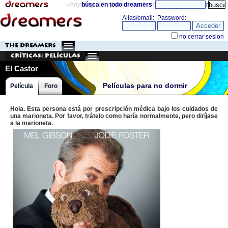
«Anything can happen and it probably will»
búsca en todo dreamers
directorio
THE DREAMERS
Críticas: Películas
El Castor
Películas para no dormir
Película
Foro
Hola. Esta persona está por prescripción médica bajo los cuidados de
una marioneta. Por favor, trátelo como haría normalmente, pero diríjase
a la marioneta.