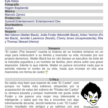
Kyle Killen
Fotografía
Hagen Bogdanski
Música
Marcelo Zarvos
Producción
Summit Entertainment / Entertainment One
Distribuidora
Aurum
Reparto
Mel Gibson (Walter Black)
,
Jodie Foster (Meredith Black)
,
Anton Yelchin (Po
rter Black)
,
Jennifer Lawrence (Norah)
,
Cherry Jones (vicepresidenta)
,
Rile
y Thomas Stewart (Henry)
Sinopsis
“El castor (The beaver)” cuenta la historia de un hombre inmerso en un
viaje para redescubrir a su familia y reanudar su vida. Acosado por sus
propios demonios, Walter Black fue en otro tiempo un ejecutivo de éxito de
la industria juguetera y un hombre de familia, pero ahora sufre una grave
depresión. Intente lo que intente, Walter no parece encontrar nada que le
permita retomar el rumbo de su vida, hasta que irrumpe en ella una
marioneta con forma de castor.
Crítica
No sabía muy bien que esperar de este “El Castor”, solo
porque no había más estrenos atrayentes por la
acaparación de salas del estreno de “Piratas del Caribe”
la semana pasada y porque realmente me gusta Jodie
Foster y me parece una mujer muy interesante e
inteligente, y sabía que me iba a encontrar con algo
mínimamente decente, decidí meterme a ver “El Castor”.
Como resultado mis amigos y yo salimos con una
Puntuación