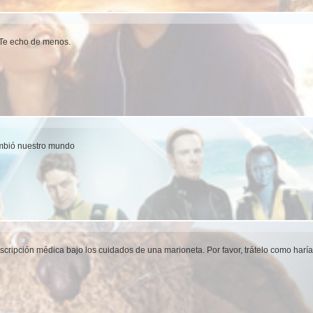
. Te echo de menos.
mbió nuestro mundo
scripción médica bajo los cuidados de una marioneta. Por favor, trátelo como har