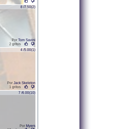
8 /7.50(2)
Por
Tom Savini
2 gritos
4 /5.00(1)
Por
Jack Skeleton
1 gritos
7 /6.00(10)
Por
Myers