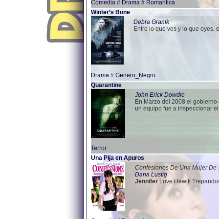
Comedia
#
Drama
#
Romantica
Winter’s Bone
Debra Granik
Entre lo que ves y lo que oyes,
Drama
#
Genero_Negro
Quarantine
John Erick Dowdle
En Marzo del 2008 el gobierno 
un equipo fue a inspeccionar el
Terror
Una Pija en Apuros
Confesiones De Una Mujer De
Dana Lustig
Jennifer
Love Hewitt Trepando