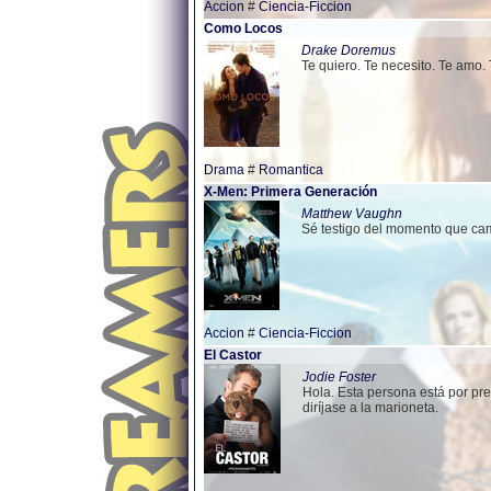
Accion
#
Ciencia-Ficcion
Como Locos
Drake Doremus
Te quiero. Te necesito. Te amo
Drama
#
Romantica
X-Men: Primera Generación
Matthew Vaughn
Sé testigo del momento que ca
Accion
#
Ciencia-Ficcion
El Castor
Jodie Foster
Hola. Esta persona está por pre
diríjase a la marioneta.