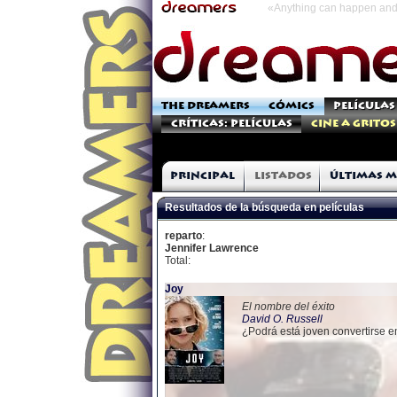
«Anything can happen and 
THE DREAMERS
CÓMICS
PELÍCULAS
Críticas: Películas
Cine a Gritos
Principal
Listados
Últimas m
Resultados de la búsqueda en películas
reparto
:
Jennifer Lawrence
Total:
Joy
El nombre del éxito
David O. Russell
¿Podrá está joven convertirse e