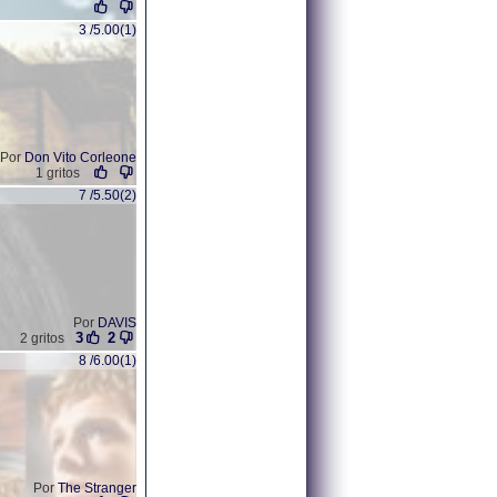
3 /5.00(1)
Por
Don Vito Corleone
1 gritos
7 /5.50(2)
Por
DAVIS
3
2
2 gritos
8 /6.00(1)
Por
The Stranger