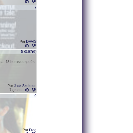
7
Por
DAVIS
5 /3.67(6)
nia. 48 horas después
Por
Jack Skeleton
7 gritos
9
Por
Frog