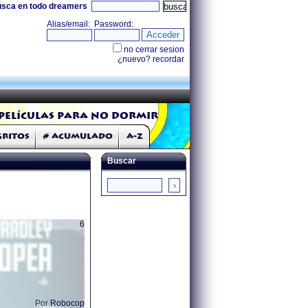
úsca en todo dreamers
Películas para no dormir
Gritos
# Acumulado
A-Z
Buscar
6
Por
Robocop