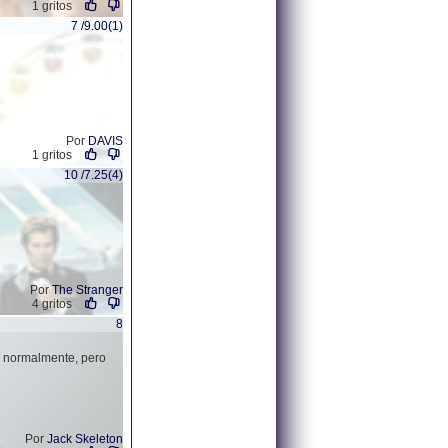
1 gritos
7 /9.00(1)
Por
DAVIS
1 gritos
10 /7.25(4)
Por
The Stranger
4 gritos
8
ía normalmente, pero
Por
Jack Skeleton