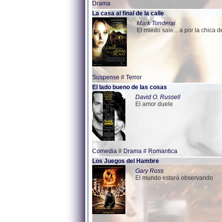
Drama
La casa al final de la calle
Mark Tonderai
El miedo sale... a por la chica d
Suspense
#
Terror
El lado bueno de las cosas
David O. Russell
El amor duele
Comedia
#
Drama
#
Romantica
Los Juegos del Hambre
Gary Ross
El mundo estará observando