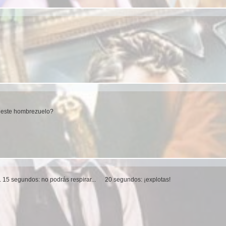
de este hombrezuelo?
. 15 segundos: no podrás respirar... 20 segundos: ¡explotas!