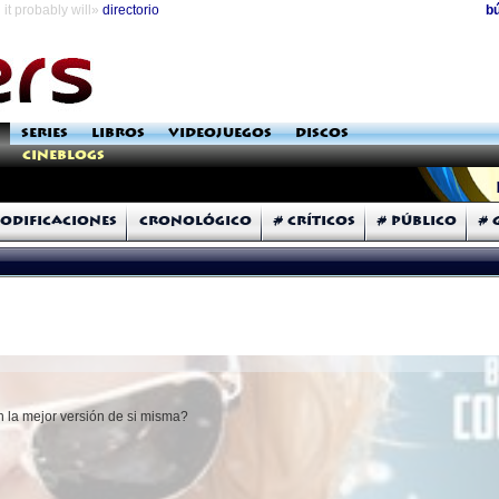
it probably will»
directorio
b
SERIES
LIBROS
VIDEOJUEGOS
DISCOS
Cineblogs
odificaciones
Cronológico
# Críticos
# Público
# 
n la mejor versión de si misma?