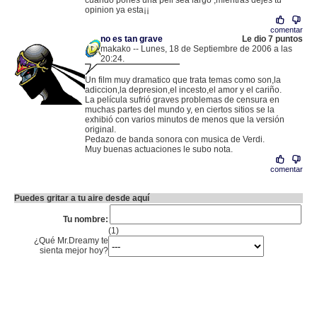
cuando pones una peli sea largo ,mientras dejes tu
opinion ya esta¡¡
comentar
no es tan grave
Le dio 7 puntos
makako -- Lunes, 18 de Septiembre de 2006 a las
20:24.
.
80.25.35.62 |
Un film muy dramatico que trata temas como son,la
adiccion,la depresion,el incesto,el amor y el cariño.
La película sufrió graves problemas de censura en
muchas partes del mundo y, en ciertos sitios se la
exhibió con varios minutos de menos que la versión
original.
Pedazo de banda sonora con musica de Verdi.
Muy buenas actuaciones le subo nota.
comentar
Puedes gritar a tu aire desde aquí
Tu nombre:
(1)
¿Qué Mr.Dreamy te
sienta mejor hoy?