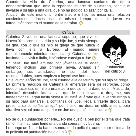
Cuando la vida de Caterina, una famosa cantante de ópera
norteamericana que, ante la repentina muerte de su marido, tiene que
llevarse a su hijo a una gira, que no ha podido aplazar, por Italia.
A partir de este momento, entre madre e hijo, se inicia una relación
crecientemente incestuosa al mismo tiempo que el joven va
introduciéndose en el mundo de la heroína..
Crítica
Caterina Silveri es una famosa soprano, que vive en
Nueva York, con su marido y su hijo Joe, y está siempre
de gira, con lo que su hijo se queja de que nunca lo
lleva con ella a Europa. El marido muere
repentinamente mientras conducía, y Caterina decide
trasladarse a vivir a Italia, llevándose consigo a Joe.
En Italia, Joe hará amistad con jóvenes de su edad,
Puntuación
teniendo incluso una primera novia, Ariana; sin
del crítico:
3
embargo, sus amistades no son del todo
recomendables, pues empieza a inyectarse heroína.
En el cumpleaños de Joe, será cuando ella descubra que su hijo se droga.
La primera reacción de Caterina al enterarse será de reproche, cómo
puede hacer eso un hijo a una madre que se lo ha dado todo... Más tarde,
intentará descubrir las causas que le han llevado a drogarse, sus
indagaciones llegan hasta vistar a Mustafá, el árabe que le vende droga a
su hijo; para ganarse la confianza de Joe, llega a traerle droga, para
presentarse como "su amiga"; por último, no duda en utilizar su propio
atractivo sexual para despertar en Joe una pasión incestuosa.
No se que puntuación ponerle... No me gustó la peli por el tema que trata
(amor filial), aunque tiene una banda sonora muy buena.
Le pongo un 7, por la banda sonora de la pelicula; aunque por el tema de
la pelicula mi puntuación baja a un 3.