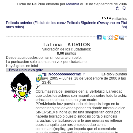
Ficha de Película enviada por
Melania
el 18 de Septiembre de 2006
visitantes
Película anterior (El club de los coraz
Película Siguiente (Desayuno en Plut
ones rotos)
ón)
La Luna ... A GRITOS
Valoración de los ciudadanos:
8.00
puntos
Desde aquí puedes opinar sin cortarte un pelo.
La puntuación solo cuenta una vez por ciudadano.
Hay
2
gritos en total
Envia un nuevo grito
"¡¡¡¡Nooooooooooorm!!!!"
Le dio 9 puntos
jayi_2005 -- Lunes, 18 de Septiembre de 2006 a las
23:46.
.
62.43.89.86 |
Obra maestra del siempre genial Bertolucci.La verdad
que todos los actores son magnificos,sobre todo la actriz
principal,que hace de una gran madre.
P.D=Melania haz puesto todo el sinopsis larga en tu
comentario,eso deverias poner en donde mismo lo dice
SINOPSIS,y si no te gusto una sinopsis tan corta pos
haberla borrado o puesto sinoosis corta o sipnosis
larga,haci de facil,porque si lo que querias es rellenar
pues tranquila que nos emos quedao con tu
comentario(repito¡¡¡¡no importa que el comentario