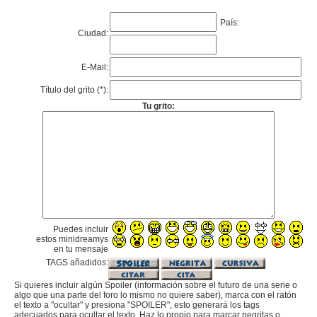
País:
Ciudad:
E-Mail:
Título del grito (*):
Tu grito:
Puedes incluir
estos minidreamys
en tu mensaje
TAGS añadidos:
Si quieres incluir algún Spoiler (información sobre el futuro de una serie o
algo que una parte del foro lo mismo no quiere saber), marca con el ratón
el texto a "ocultar" y presiona "SPOILER", esto generará los tags
adecuados para ocultar el texto. Haz lo propio para marcar negritas o