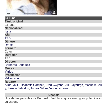
La Luna
Título original
La luna
Nacionalidad
Italia
Año
1979
Género
Drama
Formato
Color
Duración
137
Director
Bernardo Bertolucci
Música
Varios
Producción
Vellavision
Reparto
Alida Valli
,
Elisabetta Campeti
,
Fred Gwynne
,
Jill Clayburgh
,
Matthew Barr
y
,
Renato Salvatori
,
Tomas Milian
,
Veronica Lazar
Sinopsis
Una de las películas de Bernardo Bertolucci que causó gran polémica en
su estreno.