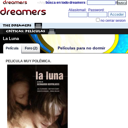
«Anything can happen and it probably will»
búsca en todo dreamers
directorio
THE DREAMERS
Críticas: Películas
La Luna
Películas para no dormir
Película
Foro (2)
PELICULA MUY POLÉMICA.