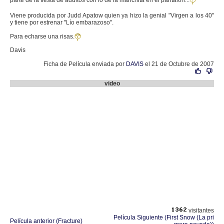
parte de la fiesta de adultos con lo de la manchita en el pantalón...
Viene producida por Judd Apatow quien ya hizo la genial "Virgen a los 40"
y tiene por estrenar "Lío embarazoso".
Para echarse una risas.
Davis
Ficha de Película enviada por
DAVIS
el 21 de Octubre de 2007
video
visitantes
Película Siguiente (First Snow (La pri
Película anterior (Fracture)