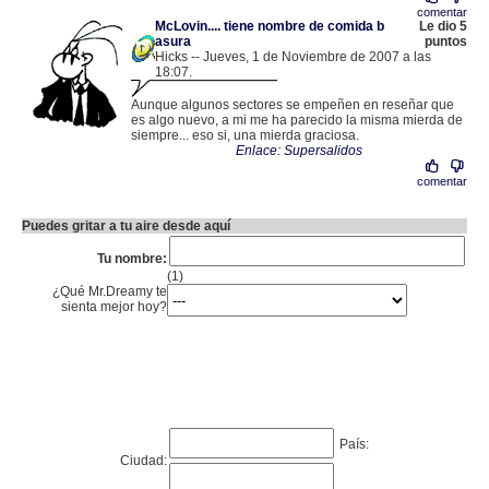
comentar
McLovin.... tiene nombre de comida b
Le dio 5
asura
puntos
Hicks -- Jueves, 1 de Noviembre de 2007 a las
18:07.
.
82.159.105.190 |
Aunque algunos sectores se empeñen en reseñar que
es algo nuevo, a mi me ha parecido la misma mierda de
siempre... eso si, una mierda graciosa.
Enlace: Supersalidos
comentar
Puedes gritar a tu aire desde aquí
Tu nombre:
(1)
¿Qué Mr.Dreamy te
sienta mejor hoy?
País:
Ciudad: