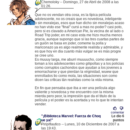
Chemoloky -- Domingo, 27 de Abril de 2008 a las
01:26.
.
87.218.97.26 |
Que no os vendan otra cosa, es la típica película
adolescente, no os creais que es novedosa, inteligente
o sin moralejas, esos que han dicho sin moralejas acaso
no han visto ese "final" cursi a mas no poder? casi poto,
pero si es clavado a American Pie, la vecina de al lado o
Road Trip joder, en mi caso esta me hizo mucha menos
gracia, aunque supongo que si las tres cuartas partes de
un guión se basa en joder, comeme la polla y
mariconazo ya es algo realmente realista y admirable, y
es que hoy en dia cuanto más vulgar se es más progre
se cree uno.
Es muuuy larga, me aburri muuuucho, como siempre
toman a los adolescentes como gilipollas y a los policias
como corruptos cachondos que ayudan a los jovenes a
emorracharse y que pierdan la virginidad, wuww que
enrrollados tio como mola, las situaciones son como
dicen las críticas tán realistas como la vida misma.
En fin que pensaba que iba a ver una película algo
valiente y novedosa y me encuentro con la misma
mierda pero peor, la impresión que da el titulo de la
película y el poster es la acertada y no lo que te intentan
vender.
comentar
"¡Biblioteca Marvel: Fuerza de Choq
Le dio 6
ue ya!"
puntos
Piripiflautico -- Lunes, 10 de Diciembre de 2007 a
las 19:43.