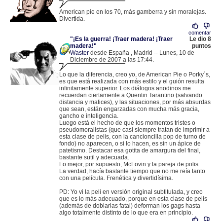
.
83.165.23.204 |
American pie en los 70, más gamberra y sin moralejas.
Divertida.
comentar
"¡Es la guerra! ¡Traer madera! ¡Traer
Le dio 8
madera!"
puntos
Waster
desde España , Madrid -- Lunes, 10 de
Diciembre de 2007 a las 17:44.
.
190.50.181.102 |
Lo que la diferencia, creo yo, de American Pie o Porky´s,
es que está realizada con más estilo y el guión resulta
infinitamente superior. Los diálogos anodinos me
recuerdan ciertamente a Quentin Tarantino (salvando
distancia y matices), y las situaciones, por más absurdas
que sean, están engarzadas con mucha más gracia,
gancho e inteligencia.
Luego está el hecho de que los momentos tristes o
pseudomoralistas (que casi siempre tratan de imprimir a
esta clase de pelis, con la cancioncilla pop de turno de
fondo) no aparecen, o si lo hacen, es sin un ápice de
patetismo. Destacar esa gotita de amargura del final,
bastante sutil y adecuada.
Lo mejor, por supuesto, McLovin y la pareja de polis.
La verdad, hacía bastante tiempo que no me reía tanto
con una película. Frenética y divertidísima.
PD: Yo vi la peli en versión original subtitulada, y creo
que es lo más adecuado, porque en esta clase de pelis
(además de doblarlas fatal) deforman los gags hasta
algo totalmente distinto de lo que era en principio.