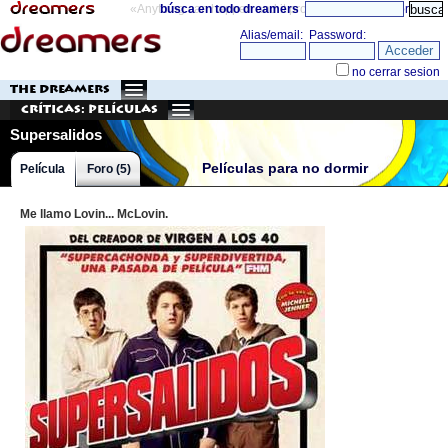
«Anything can happen and it probably will»
búsca en todo dreamers
directorio
THE DREAMERS
Críticas: Películas
Supersalidos
Películas para no dormir
Película
Foro (5)
Me llamo Lovin... McLovin.