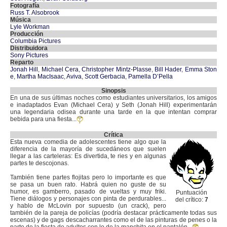
Fotografía
Russ T. Alsobrook
Música
Lyle Workman
Producción
Columbia Pictures
Distribuidora
Sony Pictures
Reparto
Jonah Hill
,
Michael Cera
,
Christopher Mintz-Plasse
,
Bill Hader
,
Emma Ston
e
,
Martha MacIsaac
,
Aviva
,
Scott Gerbacia
,
Pamella D’Pella
Sinopsis
En una de sus últimas noches como estudiantes universitarios, los amigos
e inadaptados Evan (Michael Cera) y Seth (Jonah Hill) experimentarán
una legendaria odisea durante una tarde en la que intentan comprar
bebida para una fiesta...
Crítica
Esta nueva comedia de adolescentes tiene algo que la
diferencia de la mayoría de sucedáneos que suelen
llegar a las carteleras: Es divertida, te ries y en algunas
partes te descojonas.
También tiene partes flojitas pero lo importante es que
se pasa un buen rato. Habrá quien no guste de su
humor, es gamberro, pasado de vueltas y muy friki.
Puntuación
Tiene diálogos y personajes con pinta de perdurables...
del crítico:
7
y hablo de McLovin por supuesto (un crack), pero
también de la pareja de policías (podría destacar prácticamente todas sus
escenas) y de gags descacharrantes como el de las pinturas de penes o la