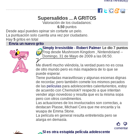
mera nevada))
Supersalidos ... A GRITOS
Valoración de los ciudadanos:
6.50
puntos
Desde aquí puedes opinar sin cortarte un pelo.
La puntuación solo cuenta una vez por ciudadano.
Hay
5
gritos en total
Envia un nuevo grito
Simply Irresistible - Robert Palmer
Le dio 7 puntos
Frog desde Mushroom Kingdom , Nintendoland --
Domingo, 31 de Mayo de 2009 a las 06:50.
.
189.165.25.217 |
Me divertí mucho viéndola, la verdad pues no es cosa
de otro mundo pero es más majadera de lo que se
puede esperar.
Tiene puntadas maravillosas y algunas escenas dignas
de recordar, pero también comete los mismos pecados
de las
películas
para adolescentes calenturientos, estoy
de acuerdo con ChemolokY respecto a que intentan
vender algo novedoso y resulta que es la misma sopa
pero con otros condimentos.
Las actuaciones de los involucrados son correctas, a
destacan Plasse, Michael Cera que me encanta y la
wuapa de Emma Stone.
La película en general resulta entretenida pero se
alarga en demasía.
comentar
SI es otra estupida película adolescente