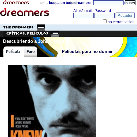
«Anything can happen and it probably will»
búsca en todo dreamers
directorio
THE DREAMERS
Críticas: Películas
Descubriendo a John Cazale
Películas para no dormir
Película
Foro