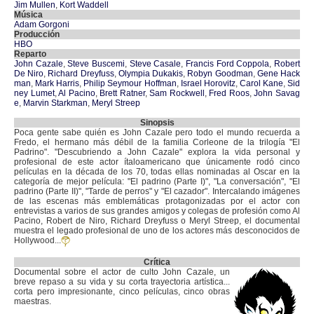
Jim Mullen
,
Kort Waddell
Música
Adam Gorgoni
Producción
HBO
Reparto
John Cazale
,
Steve Buscemi
,
Steve Casale
,
Francis Ford Coppola
,
Robert
De Niro
,
Richard Dreyfuss
,
Olympia Dukakis
,
Robyn Goodman
,
Gene Hack
man
,
Mark Harris
,
Philip Seymour Hoffman
,
Israel Horovitz
,
Carol Kane
,
Sid
ney Lumet
,
Al Pacino
,
Brett Ratner
,
Sam Rockwell
,
Fred Roos
,
John Savag
e
,
Marvin Starkman
,
Meryl Streep
Sinopsis
Poca gente sabe quién es John Cazale pero todo el mundo recuerda a
Fredo, el hermano más débil de la familia Corleone de la trilogía "El
Padrino". "Descubriendo a John Cazale" explora la vida personal y
profesional de este actor ítaloamericano que únicamente rodó cinco
películas en la década de los 70, todas ellas nominadas al Oscar en la
categoría de mejor película: "El padrino (Parte I)", "La conversación", "El
padrino (Parte II)", "Tarde de perros" y "El cazador". Intercalando imágenes
de las escenas más emblemáticas protagonizadas por el actor con
entrevistas a varios de sus grandes amigos y colegas de profesión como Al
Pacino, Robert de Niro, Richard Dreyfuss o Meryl Streep, el documental
muestra el legado profesional de uno de los actores más desconocidos de
Hollywood...
Crítica
Documental sobre el actor de culto John Cazale, un
breve repaso a su vida y su corta trayectoria artística...
corta pero impresionante, cinco películas, cinco obras
maestras.