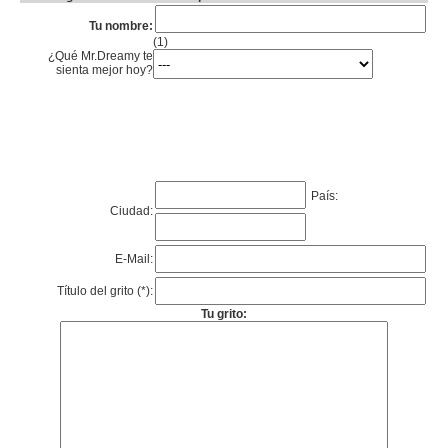
Tu nombre:
(1)
¿Qué Mr.Dreamy te
sienta mejor hoy?
País:
Ciudad:
E-Mail:
Título del grito (*):
Tu grito: