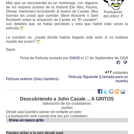
Más que un documental es un homenaje, con algunos
de los mejores actores de la historia (De Niro, Pacino,
Streep, Hackman) recordando al bueno de Cazale. Muy
Puntuación
buenas las cosas que cuentan Steve Buscemi o Sam
del crítico:
7
Rockwell sobre la actuación de Cazale en "El cazador",
son detalles que no había percibido y mira que habré visto veces la
pelicula.
La cuestión es, ¿hasta dónde habría llegado este actor si no hubiera
muerto tan joven?.
Davis
Ficha de Película enviada por
DAVIS
el 17 de Septiembre de 2009
visitantes
Película Siguiente (Llamada para un
Película anterior (Grey Gardens)
muerto)
Descubriendo a John Cazale ... A GRITOS
Valoración de los ciudadanos:
puntos
Desde aquí puedes opinar sin cortarte un pelo.
La puntuación solo cuenta una vez por ciudadano.
Envia un nuevo grito
Puedes gritar a tu aire desde aquí