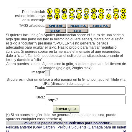
Puedes incluir
estos minidreamys
en tu mensaje
TAGS añadidos:
Si quieres incluir algún Spoiler (información sobre el futuro de una serie o
algo que una parte del foro lo mismo no quiere saber), marca con el ratón
el texto a "ocultar" y presiona "SPOILER", esto generará los tags
adecuados para ocultar el texto. Haz lo propio para marcar negritas o
cursivas. Si quieres copiar en tu mensaje el mensaje al que respondes,
dale a "citar". También puedes usar el estilo de las citas seleccionando el
texto y dandole a "cita".
Ahora puedes subir imágenes con tu grito, si quieres pon aquí el fichero de
la imagen (jpg o gif, 2mgbs max):
Imagen:
Si quieres incluir un enlace a otra página en tu Grito, pon aquí el Título y la
URL (direccion) de la pagina:
Título:
URL:
(*) Si no pones ningún título, se generará uno aleatorio, o sea, puede
aparecer cualquier cosa hehehe =)
- Volver a la pagina inicial de
Películas para no dormir -
Película anterior (Grey Garden
Película Siguiente (Llamada para un muert
s)
o)