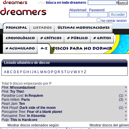
«Anything can happen and it probably will»
búsca en todo dreamers
directorio
THE DREAMERS
Principal
Listados
Últimas modificaciones
Críticas: Discos
Cronológico
# Críticos
# Público
# Gritos
# Acumulado
A-Z
Discos para no dormir
Listado alfabético de discos
A
B
C
D
E
F
G
H
I
J
K
L
M
N
O
P
Q
R
S
T
U
V
W
X
Y
Z
Total 9 discos empezando por P
P!nk
:
M!ssundaztood
P!nk
:
Try This!
Paradise Lost
:
In Requiem
(1)
Paris Hilton
:
Paris
(3)
Pearl Jam
:
Ten
Pink Floyd
:
Dark side of the moon
(1)
Porcupine Tree
:
Fear of a blank planet
Porcupine Tree
:
In Absentia
Pulp
:
This is Hardcore
Mostrar discos ordenados según:
Mostrar discos del géner