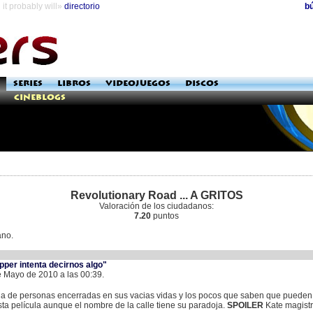
it probably will»
directorio
b
SERIES
LIBROS
VIDEOJUEGOS
DISCOS
Cineblogs
Revolutionary Road ... A GRITOS
Valoración de los ciudadanos:
7.20
puntos
ano.
pper intenta decirnos algo"
e Mayo de 2010 a las 00:39.
ula de personas encerradas en sus vacias vidas y los pocos que saben que puede
esta película aunque el nombre de la calle tiene su paradoja.
SPOILER
Kate magistr