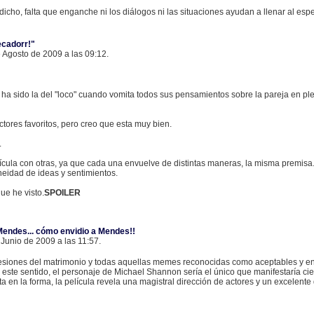
dicho, falta que enganche ni los diálogos ni las situaciones ayudan a llenar al es
ecadorr!"
 Agosto de 2009 a las 09:12.
ha sido la del "loco" cuando vomita todos sus pensamientos sobre la pareja en 
tores favoritos, pero creo que esta muy bien.
.
cula con otras, ya que cada una envuelve de distintas maneras, la misma premisa.
eidad de ideas y sentimientos.
que he visto.
SPOILER
 Mendes... cómo envidio a Mendes!!
 Junio de 2009 a las 11:57.
oncesiones del matrimonio y todas aquellas memes reconocidas como aceptables y 
 este sentido, el personaje de Michael Shannon sería el único que manifestaría cier
 en la forma, la película revela una magistral dirección de actores y un excelente