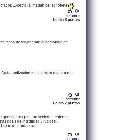
pectador. Excepto la imagen del sonotone.
comentar
Le dio 8 puntos
.
190.47.93.147 |
plena mesa descojonando al personaje de
 Cada realización nos muestra otra parte de
comentar
Le dio 7 puntos
.
213.98.209.80 |
enriquecedoras por una sociedad enferma,
tas dosis de integridad y lucidez.)
 diseño de producción.
comentar