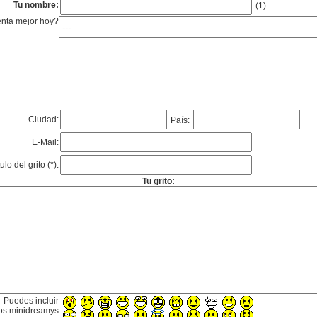
Tu nombre:
(1)
enta mejor hoy?
Ciudad:
País:
E-Mail:
tulo del grito (*):
Tu grito:
Puedes incluir
os minidreamys