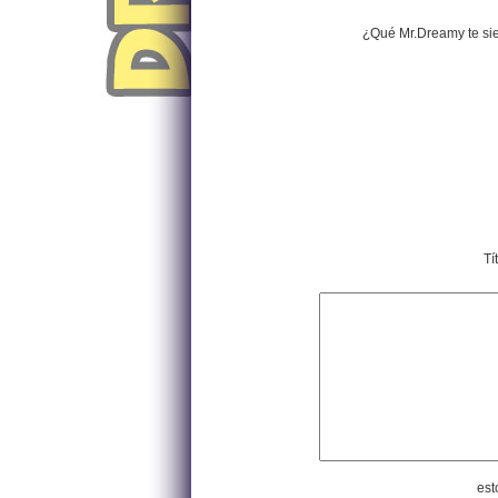
¿Qué Mr.Dreamy te si
Tí
est