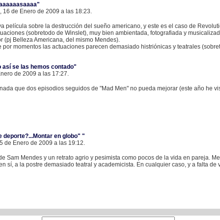
aaaaaaasaaaa"
, 16 de Enero de 2009 a las 18:23.
película sobre la destrucción del sueño americano, y este es el caso de Revolu
ciones (sobretodo de Winslet), muy bien ambientada, fotografiada y musicaliza
or (pj Belleza Americana, del mismo Mendes).
 por momentos las actuaciones parecen demasiado histriónicas y teatrales (sobre
o así se las hemos contado"
Enero de 2009 a las 17:27.
ada que dos episodios seguidos de "Mad Men" no pueda mejorar (este año he vis
 deporte?...Montar en globo" "
 15 de Enero de 2009 a las 19:12.
de Sam Mendes y un retrato agrio y pesimista como pocos de la vida en pareja. Me g
n sí, a la postre demasiado teatral y academicista. En cualquier caso, y a falta de 