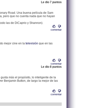
Le dio 7 puntos
.
200.69.60.117 |
tionary Road. Una buena película de Sam
da, pero que no cuenta nada que no hayan
todo las de DiCaprio y Shannon).
comentar
.
82.159.21.211 |
to mejor cine en la
televisión
que en las
comentar
Le dio 8 puntos
.
83.165.23.204 |
usta más el propósito, lo inteligente de la
ver Benjamin Button, de largo la mejor de las
comentar