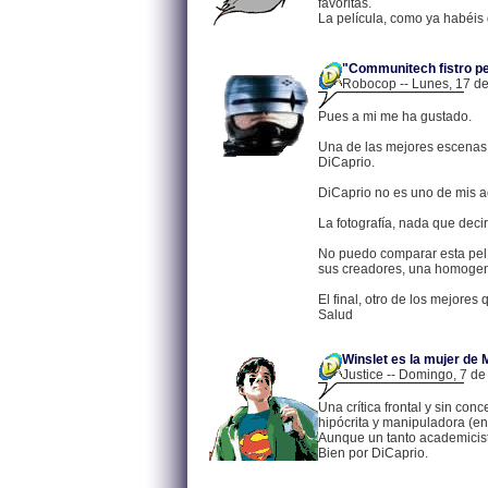
favoritas.
La película, como ya habéis 
"Communitech fistro p
Robocop -- Lunes, 17 de
Pues a mi me ha gustado.
Una de las mejores escenas 
DiCaprio.
DiCaprio no es uno de mis ac
La fotografía, nada que decir
No puedo comparar esta pelí
sus creadores, una homogen
El final, otro de los mejores 
Salud
Winslet es la mujer de
Justice -- Domingo, 7 de
Una crítica frontal y sin c
hipócrita y manipuladora (en
Aunque un tanto academicista
Bien por DiCaprio.