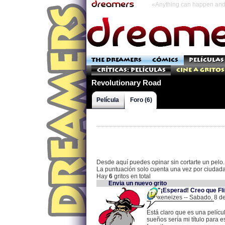
«Anything can happen and 
THE DREAMERS
CÓMICS
PELÍCULAS
Críticas: Películas
Cine a Gritos
Revolutionary Road
Película
Foro (6)
Desde aquí puedes opinar sin cortarte un pelo.
La puntuación solo cuenta una vez por ciudad
Hay
6
gritos en total
Envia un nuevo grito
"¡Esperad! Creo que Fli
xeneizes -- Sabado, 8 d
Está claro que es una pelíc
sueños sería mi título para 