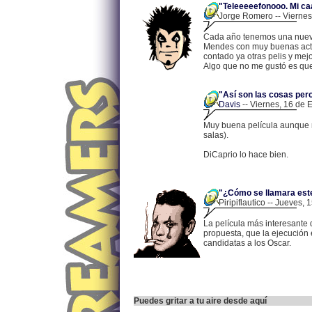
"Teleeeeefonooo. Mi c
Jorge Romero -- Viernes
Cada año tenemos una nueva 
Mendes con muy buenas actua
contado ya otras pelis y mej
Algo que no me gustó es que
"Así son las cosas per
Davis
-- Viernes, 16 de 
Muy buena película aunque n
salas).
DiCaprio lo hace bien.
"¿Cómo se llamara este
Piripiflautico -- Jueves,
La película más interesante 
propuesta, que la ejecución e
candidatas a los Oscar.
Puedes gritar a tu aire desde aquí