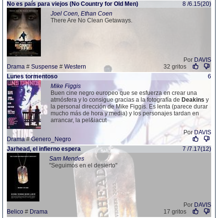
No es país para viejos (No Country for Old Men)
8 /6.15(20)
Joel Coen, Ethan Coen
There Are No Clean Getaways.
Por
DAVIS
Drama
#
Suspense
#
Western
32 gritos
Lunes tormentoso
6
Mike Figgis
Buen cine negro europeo que se esfuerza en crear una
atmósfera y lo consigue gracias a la fotografía de
Deakins
y
la personal dirección de Mike Figgis. Es lenta (parece durar
mucho más de hora y media) y los personajes tardan en
arrancar, la pel&iacut
Por
DAVIS
Drama
#
Genero_Negro
Jarhead, el infierno espera
7 /7.17(12)
Sam Mendes
"Seguimos en el desierto"
Por
DAVIS
Belico
#
Drama
17 gritos