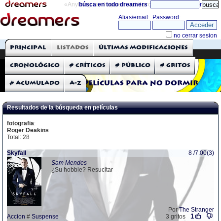
«Anything can happen and it probably will»
búsca en todo dreamers
directorio
THE DREAMERS
Principal
Listados
Últimas modificaciones
Críticas: Películas
Cronológico
# Críticos
# Público
# Gritos
# Acumulado
A-Z
Películas para no dormir
Resultados de la búsqueda en películas
fotografia
:
Roger Deakins
Total: 28
Skyfall
8 /7.00(3)
Sam Mendes
¿Su hobbie? Resucitar
Por
The Stranger
1
Accion
#
Suspense
3 gritos