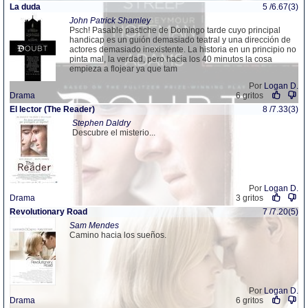
La duda
5 /6.67(3)
John Patrick Shamley
Psch! Pasable pastiche de Domingo tarde cuyo principal
handicap es un guión demasiado teatral y una dirección de
actores demasiado inexistente. La historia en un principio no
pinta mal, la verdad, pero hacía los 40 minutos la cosa
empieza a flojear ya que tam
Por
Logan D.
Drama
6 gritos
El lector (The Reader)
8 /7.33(3)
Stephen Daldry
Descubre el misterio...
Por
Logan D.
Drama
3 gritos
Revolutionary Road
7 /7.20(5)
Sam Mendes
Camino hacia los sueños.
Por
Logan D.
Drama
6 gritos