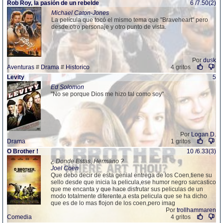
Rob Roy, la pasión de un rebelde
6 /7.50(2)
Michael Caton-Jones
La película que tocó el mismo tema que "Braveheart" pero
desde otro personaje y otro punto de vista.
Por
dusk
Aventuras
#
Drama
#
Historico
4 gritos
Levity
5
Ed Solomon
"No se porque Dios me hizo tal como soy"
Por
Logan D.
Drama
1 gritos
O Brother !
10 /6.33(3)
¿ Donde Estas, Hermano ?
Joel Coen
Que debo decir de esta genial entrega de los Coen,tiene su
sello desde que inicia la pelicula,ese humor negro sarcastico
que me encanta y que hace disfrutar sus peliculas de un
modo totalmente diferente,a esta pelicula que se ha dicho
que es de lo mas flojon de los coen,pero imag
Por
trollhammaren
Comedia
4 gritos