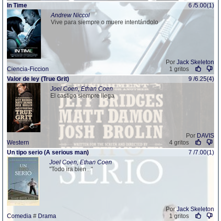
In Time
6 /5.00(1)
Andrew Niccol
Vive para siempre o muere intentándolo
Por
Jack Skeleton
Ciencia-Ficcion
1 gritos
Valor de ley (True Grit)
9 /6.25(4)
Joel Coen, Ethan Coen
El castigo siempre llega
Por
DAVIS
Western
4 gritos
Un tipo serio (A serious man)
7 /7.00(1)
Joel Coen, Ethan Coen
"Todo ira bien..."
Por
Jack Skeleton
Comedia
#
Drama
1 gritos