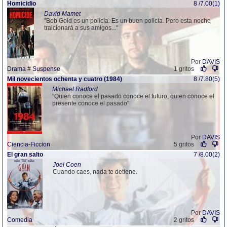
Homicidio
8 /7.00(1)
David Mamet
"Bob Gold es un policía. Es un buen policía. Pero esta noche
traicionará a sus amigos..."
Por
DAVIS
Drama
#
Suspense
1 gritos
Mil novecientos ochenta y cuatro (1984)
8 /7.80(5)
Michael Radford
"Quien conoce el pasado conoce el futuro, quien conoce el
presente conoce el pasado"
Por
DAVIS
Ciencia-Ficcion
5 gritos
El gran salto
7 /8.00(2)
Joel Coen
Cuando caes, nada te detiene.
Por
DAVIS
Comedia
2 gritos