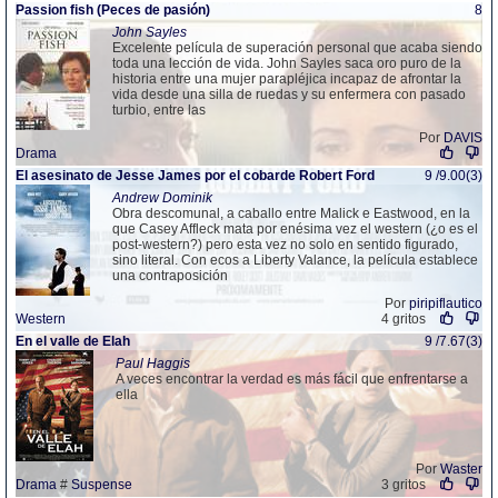
Passion fish (Peces de pasión)
8
John Sayles
Excelente película de superación personal que acaba siendo
toda una lección de vida. John Sayles saca oro puro de la
historia entre una mujer parapléjica incapaz de afrontar la
vida desde una silla de ruedas y su enfermera con pasado
turbio, entre las
Por
DAVIS
Drama
El asesinato de Jesse James por el cobarde Robert Ford
9 /9.00(3)
Andrew Dominik
Obra descomunal, a caballo entre Malick e Eastwood, en la
que Casey Affleck mata por enésima vez el western (¿o es el
post-western?) pero esta vez no solo en sentido figurado,
sino literal. Con ecos a Liberty Valance, la película establece
una contraposición
Por
piripiflautico
Western
4 gritos
En el valle de Elah
9 /7.67(3)
Paul Haggis
A veces encontrar la verdad es más fácil que enfrentarse a
ella
Por
Waster
Drama
#
Suspense
3 gritos