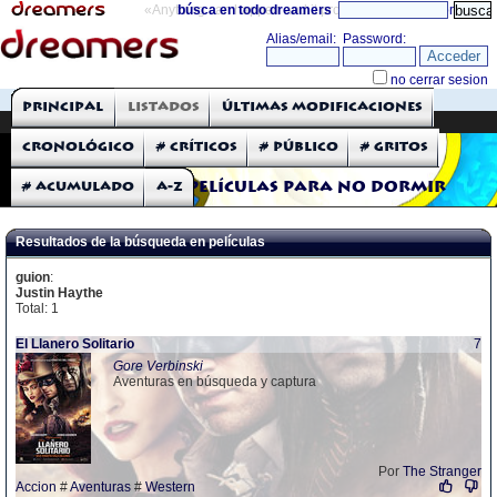
«Anything can happen and it probably will»
búsca en todo dreamers
directorio
THE DREAMERS
Principal
Listados
Últimas modificaciones
Críticas: Películas
Cronológico
# Críticos
# Público
# Gritos
# Acumulado
A-Z
Películas para no dormir
Resultados de la búsqueda en películas
guion
:
Justin Haythe
Total: 1
El Llanero Solitario
7
Gore Verbinski
Aventuras en búsqueda y captura
Por
The Stranger
Accion
#
Aventuras
#
Western