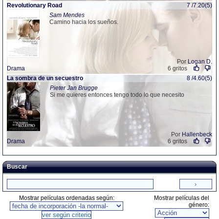
Revolutionary Road
7 /7.20(5)
Sam Mendes
Camino hacia los sueños.
Por
Logan D.
Drama
6 gritos
La sombra de un secuestro
8 /4.60(5)
Pieter Jan Brugge
Si me quieres entonces tengo todo lo que necesito
Por
Hallenbeck
Drama
6 gritos
Buscar
Mostrar películas ordenadas según:
Mostrar películas del
género: