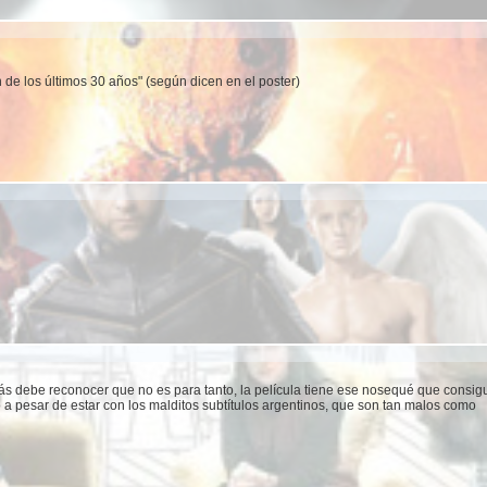
 de los últimos 30 años" (según dicen en el poster)
s debe reconocer que no es para tanto, la película tiene ese nosequé que consig
o a pesar de estar con los malditos subtítulos argentinos, que son tan malos como