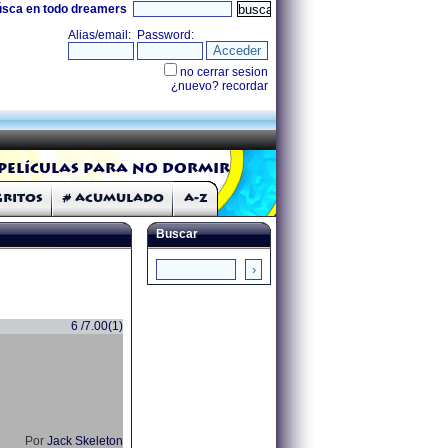
úsca en todo dreamers
Películas para no dormir
Gritos
# Acumulado
A-Z
Buscar
6 /7.00(1)
Por
Jack Skeleton