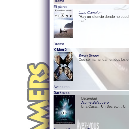
Drama
El piano
Jane Campion
"Hay un silencio donde no puede
mar"
Drama
X-Men 2
Bryan Singer
Que se mantengan unidos los qu
Aventuras
Darkness
Oscuridad
Jaume Balagueró
Una Casa.... Un Secreto.... Un 