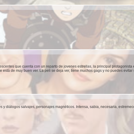
escentes que cuenta con un reparto de jovenes estrellas, la principal protagonist
ue está de muy buen ver. La peli se deja ver, tiene muchos gags y no puedes evitar 
nes y diálogos salvajes, personajes magnéticos. Intensa, sabia, necesaria, estreme