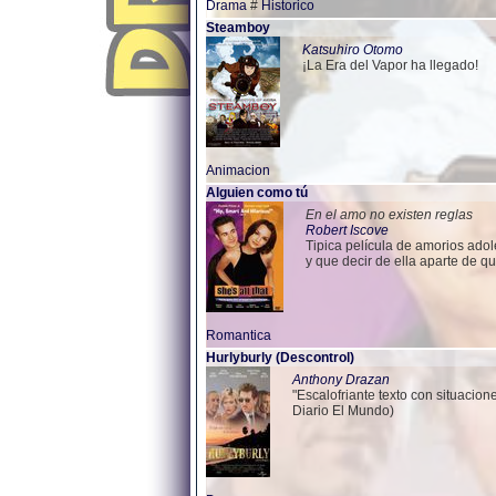
Drama
#
Historico
Steamboy
Katsuhiro Otomo
¡La Era del Vapor ha llegado!
Animacion
Alguien como tú
En el amo no existen reglas
Robert Iscove
Tipica película de amorios adol
y que decir de ella aparte de q
Romantica
Hurlyburly (Descontrol)
Anthony Drazan
"Escalofriante texto con situacio
Diario El Mundo)