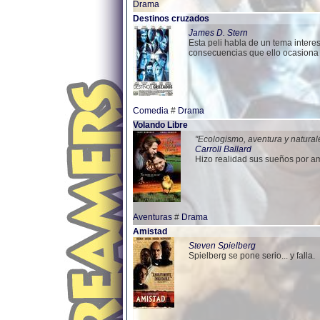
Drama
Destinos cruzados
James D. Stern
Esta peli habla de un tema intere
consecuencias que ello ocasiona e
Comedia
#
Drama
Volando Libre
"Ecologismo, aventura y natura
Carroll Ballard
Hizo realidad sus sueños por am
Aventuras
#
Drama
Amistad
Steven Spielberg
Spielberg se pone serio... y falla.