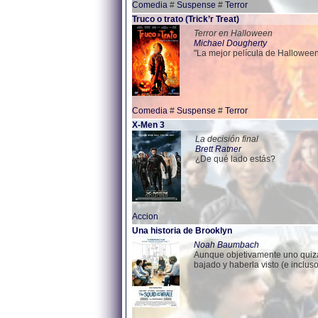
Comedia
#
Suspense
#
Terror
Truco o trato (Trick’r Treat)
Terror en Halloween
Michael Dougherty
"La mejor película de Halloween
Comedia
#
Suspense
#
Terror
X-Men 3
La decisión final
Brett Ratner
¿De qué lado estás?
Accion
Una historia de Brooklyn
Noah Baumbach
Aunque objetivamente uno quizá
bajado y haberla visto (e inclus