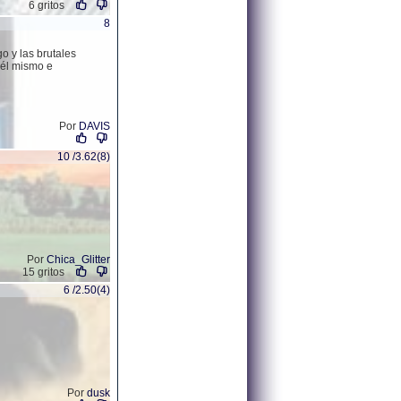
6 gritos
8
o y las brutales
 él mismo e
Por
DAVIS
10 /3.62(8)
Por
Chica_Glitter
15 gritos
6 /2.50(4)
Por
dusk