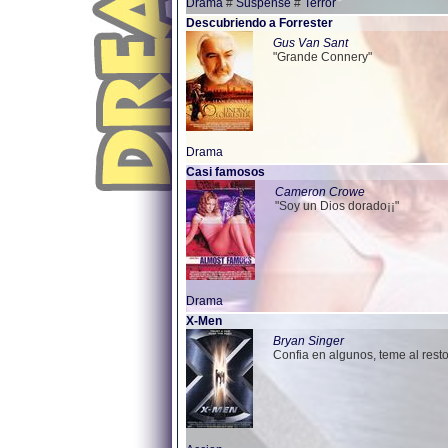
Drama
#
Suspense
#
Terror
Descubriendo a Forrester
Gus Van Sant
"Grande Connery"
Drama
Casi famosos
Cameron Crowe
"Soy un Dios dorado¡¡"
Drama
X-Men
Bryan Singer
Confia en algunos, teme al resto