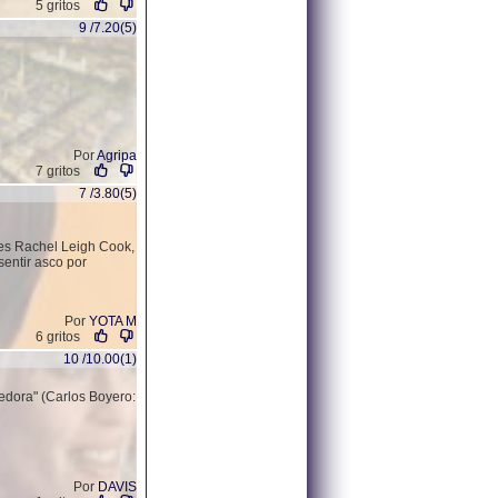
5 gritos
9 /7.20(5)
Por
Agripa
7 gritos
7 /3.80(5)
a es Rachel Leigh Cook,
sentir asco por
Por
YOTA M
6 gritos
10 /10.00(1)
cedora" (Carlos Boyero:
Por
DAVIS