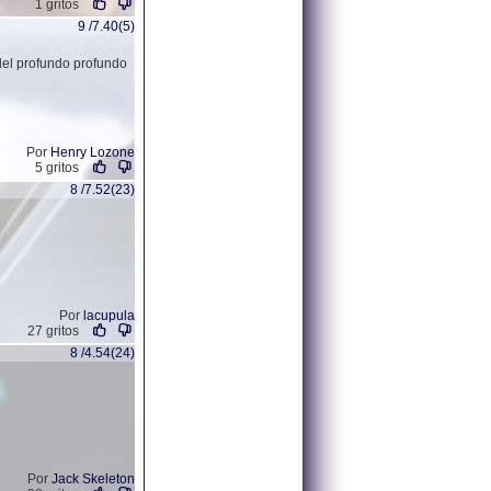
1 gritos
9 /7.40(5)
del profundo profundo
Por
Henry Lozone
5 gritos
8 /7.52(23)
Por
lacupula
27 gritos
8 /4.54(24)
Por
Jack Skeleton