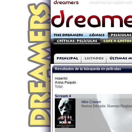
«Anything can happen and 
THE DREAMERS
CÓMICS
PELÍCULAS
Críticas: Películas
Cine a Gritos
Principal
Listados
Últimas m
Resultados de la búsqueda en películas
reparto
:
Anna Paquin
Total:
Scream 4
Wes Craven
Nueva Década. Nuevas Reglas