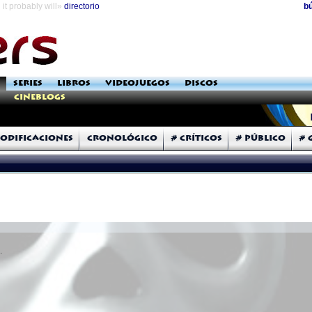
it probably will»
directorio
b
SERIES
LIBROS
VIDEOJUEGOS
DISCOS
Cineblogs
odificaciones
Cronológico
# Críticos
# Público
# 
.