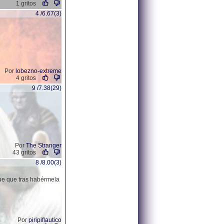
1 gritos
4 /6.67(3)
Por
lobezno-extreme
4 gritos
9 /7.38(29)
Por
The Stranger
43 gritos
8 /8.00(3)
ue que tras habérmela
Por
piripiflautico