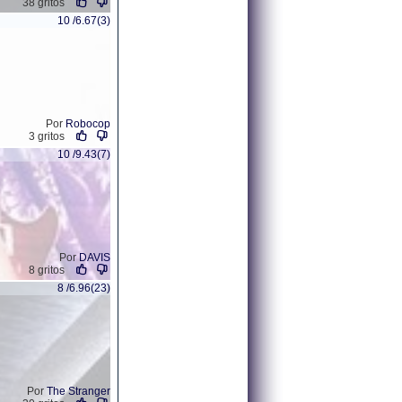
38 gritos
10 /6.67(3)
Por
Robocop
3 gritos
10 /9.43(7)
Por
DAVIS
8 gritos
8 /6.96(23)
Por
The Stranger