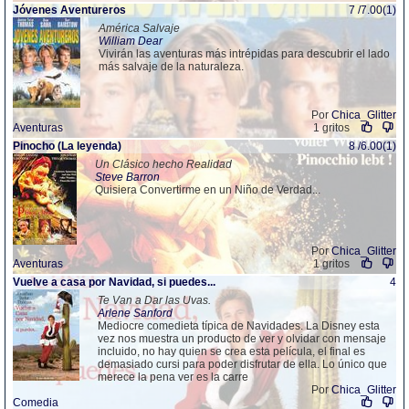
Jóvenes Aventureros
7 /7.00(1)
América Salvaje
William Dear
Vivirán las aventuras más intrépidas para descubrir el lado
más salvaje de la naturaleza.
Por
Chica_Glitter
Aventuras
1 gritos
Pinocho (La leyenda)
8 /6.00(1)
Un Clásico hecho Realidad
Steve Barron
Quisiera Convertirme en un Niño de Verdad...
Por
Chica_Glitter
Aventuras
1 gritos
Vuelve a casa por Navidad, si puedes...
4
Te Van a Dar las Uvas.
Arlene Sanford
Mediocre comedieta típica de Navidades. La Disney esta
vez nos muestra un producto de ver y olvidar con mensaje
incluido, no hay quien se crea esta película, el final es
demasiado cursi para poder disfrutar de ella. Lo único que
merece la pena ver es la carre
Por
Chica_Glitter
Comedia