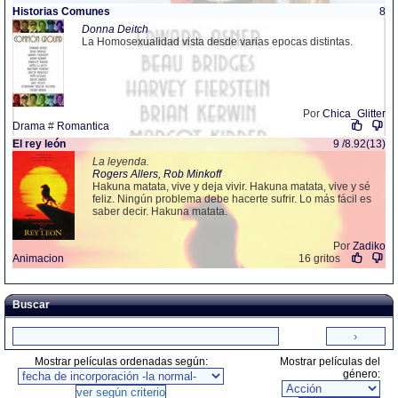
Historias Comunes
8
Donna Deitch
La Homosexualidad vista desde varias epocas distintas.
Por
Chica_Glitter
Drama
#
Romantica
El rey león
9 /8.92(13)
La leyenda.
Rogers Allers, Rob Minkoff
Hakuna matata, vive y deja vivir. Hakuna matata, vive y sé
feliz. Ningún problema debe hacerte sufrir. Lo más fácil es
saber decir. Hakuna matata.
Por
Zadiko
Animacion
16 gritos
Buscar
Mostrar películas ordenadas según:
Mostrar películas del
género: