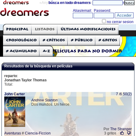
«Anything can happen and it probably will»
búsca en todo dreamers
directorio
THE DREAMERS
Principal
Listados
Últimas modificaciones
Críticas: Películas
Cronológico
# Críticos
# Público
# Gritos
# Acumulado
A-Z
Películas para no dormir
Resultados de la búsqueda en películas
reparto
:
Jonathan Taylor Thomas
Total:
John Carter
7 /6.50(2)
Andrew Stanton
Dos mundos. Un héroe.
Por
The Stranger
Aventuras
#
Ciencia-Ficcion
3 gritos