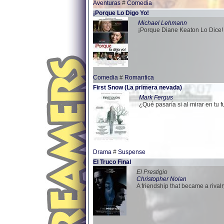
Aventuras
#
Comedia
¡Porque Lo Digo Yo!
Michael Lehmann
¡Porque Diane Keaton Lo Dice!
Comedia
#
Romantica
First Snow (La primera nevada)
Mark Fergus
¿Qué pasaría si al mirar en tu
Drama
#
Suspense
El Truco Final
El Prestigio
Christopher Nolan
A friendship that became a rivalry