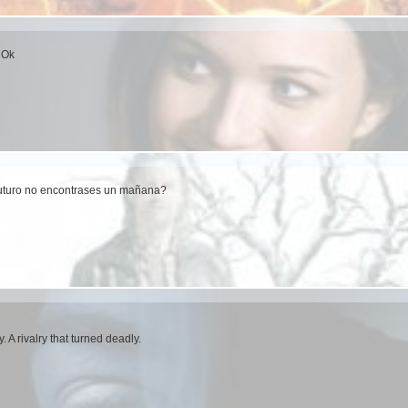
 Ok
 futuro no encontrases un mañana?
. A rivalry that turned deadly.