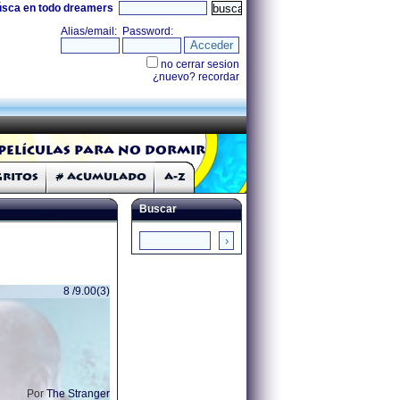
úsca en todo dreamers
Películas para no dormir
Gritos
# Acumulado
A-Z
Buscar
8 /9.00(3)
Por
The Stranger