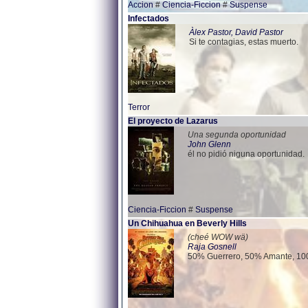
Accion
#
Ciencia-Ficcion
#
Suspense
Infectados
Àlex Pastor, David Pastor
Si te contagias, estas muerto.
Terror
El proyecto de Lazarus
Una segunda oportunidad
John Glenn
él no pidió niguna oportunidad.
Ciencia-Ficcion
#
Suspense
Un Chihuahua en Beverly Hills
(cheé WOW wä)
Raja Gosnell
50% Guerrero, 50% Amante, 1