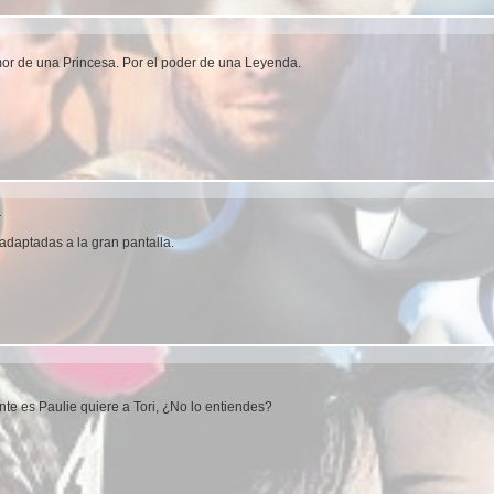
or de una Princesa. Por el poder de una Leyenda.
.
 adaptadas a la gran pantalla.
e es Paulie quiere a Tori, ¿No lo entiendes?