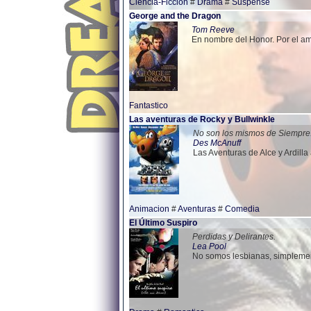
Ciencia-Ficcion
#
Drama
#
Suspense
George and the Dragon
Tom Reeve
En nombre del Honor. Por el am
Fantastico
Las aventuras de Rocky y Bullwinkle
No son los mismos de Siempre
Des McAnuff
Las Aventuras de Alce y Ardilla
Animacion
#
Aventuras
#
Comedia
El Último Suspiro
Perdidas y Delirantes.
Lea Pool
No somos lesbianas, simplement