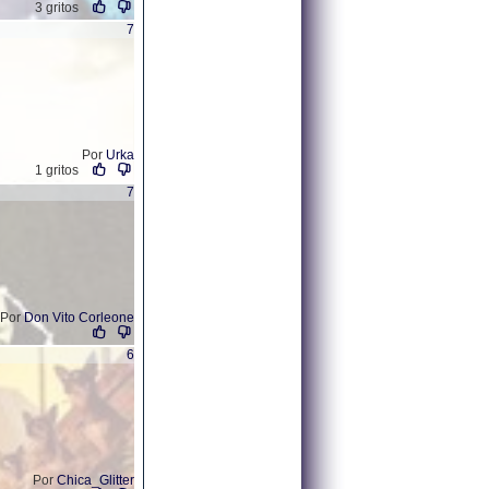
3 gritos
7
Por
Urka
1 gritos
7
Por
Don Vito Corleone
6
Por
Chica_Glitter