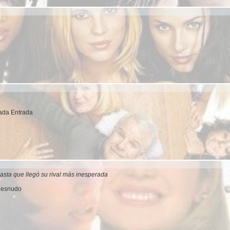
ada Entrada
. Hasta que llegó su rival más inesperada
 desnudo