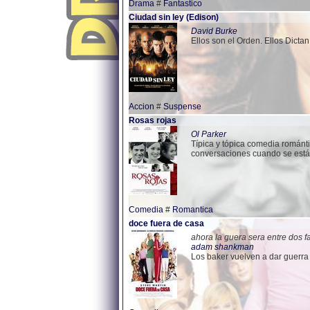
Drama
#
Fantastico
Ciudad sin ley (Edison)
David Burke
Ellos son el Orden. Ellos Dictan 
Accion
#
Suspense
Rosas rojas
Ol Parker
Típica y tópica comedia románt
conversaciones cuando se está 
Comedia
#
Romantica
doce fuera de casa
ahora la guera sera entre dos f
adam shankman
Los baker vuelven a dar guerra a