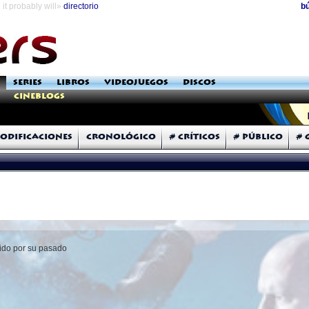
it probably will»
directorio
b
SERIES
LIBROS
VIDEOJUEGOS
DISCOS
Cineblogs
odificaciones
Cronológico
# Críticos
# Público
# 
ido por su pasado