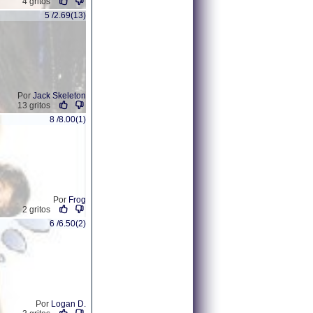
4 gritos
5 /2.69(13)
Por
Jack Skeleton
13 gritos
8 /8.00(1)
Por
Frog
2 gritos
6 /6.50(2)
Por
Logan D.