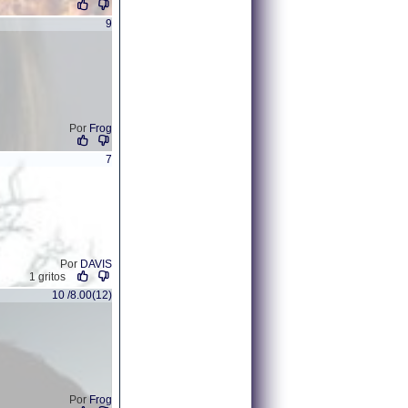
9
Por
Frog
7
Por
DAVIS
1 gritos
10 /8.00(12)
Por
Frog