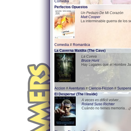
Comedia
Perfectos Opuestos
Un Pedazo De Mi Corazón
Matt Cooper
La interminable guerra de los 
Comedia
#
Romantica
La Caverna Maldita (The Cave)
La Cueva
Bruce Hunt
Hay Lugares que el Hombre Ja
Accion
#
Aventuras
#
Ciencia-Ficcion
#
Suspen
El Despertar (The I Inside)
A veces es difícil volver...
Roland Suso Richter
Cuándo no tienes memoria... 