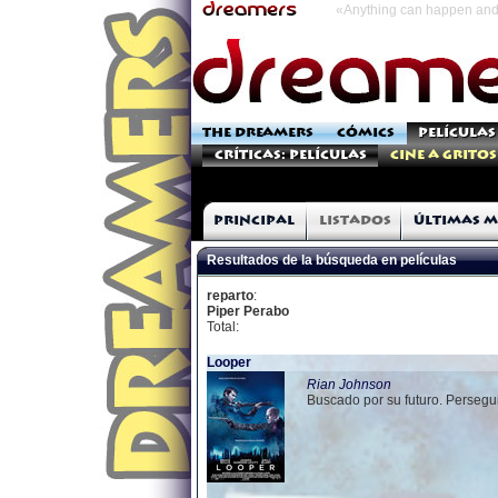
«Anything can happen and 
THE DREAMERS
CÓMICS
PELÍCULAS
Críticas: Películas
Cine a Gritos
Principal
Listados
Últimas m
Resultados de la búsqueda en películas
reparto
:
Piper Perabo
Total:
Looper
Rian Johnson
Buscado por su futuro. Persegu