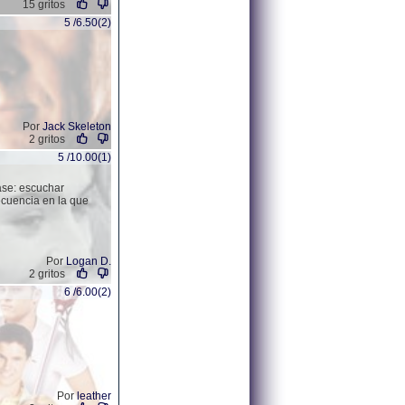
15 gritos
5 /6.50(2)
Por
Jack Skeleton
2 gritos
5 /10.00(1)
ase: escuchar
ecuencia en la que
Por
Logan D.
2 gritos
6 /6.00(2)
Por
leather