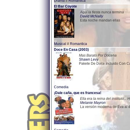
Drama
#
Romantica
El Bar Coyote
Aquí la fiesta nunca termina
David McNally
Esta noche mandan ellas
Musical
#
Romantica
Doce En Casa (2003)
Mas Barato Por Docena
Shawn Levy
Pakete De Doce Incluido Con C
Comedia
¡Dale caña, que es francesa!
Ella era la reina del instituto..
Melanie Mayron
La versión moderna de Eva al