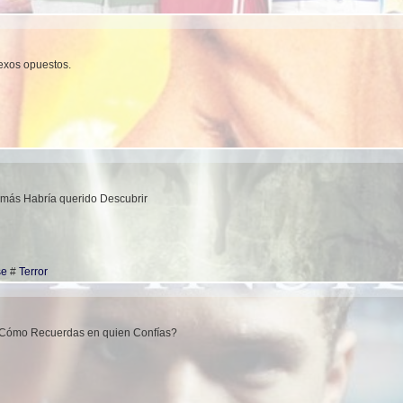
sexos opuestos.
más Habría querido Descubrir
se
#
Terror
¿Cómo Recuerdas en quien Confías?