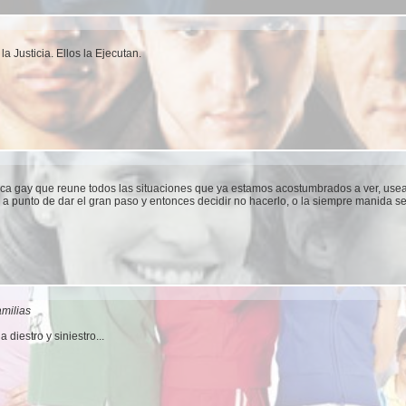
la Justicia. Ellos la Ejecutan.
ica gay que reune todos las situaciones que ya estamos acostumbrados a ver, use
a punto de dar el gran paso y entonces decidir no hacerlo, o la siempre manida s
amilias
 diestro y siniestro...