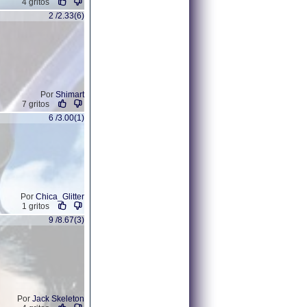
4 gritos
2 /2.33(6)
Por
Shimart
7 gritos
6 /3.00(1)
Por
Chica_Glitter
1 gritos
9 /8.67(3)
Por
Jack Skeleton