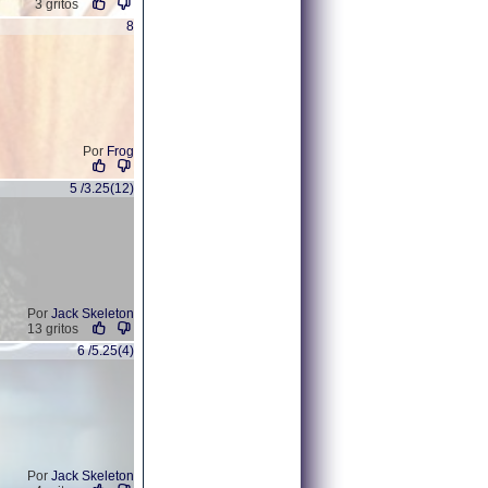
3 gritos
8
Por
Frog
5 /3.25(12)
Por
Jack Skeleton
13 gritos
6 /5.25(4)
Por
Jack Skeleton