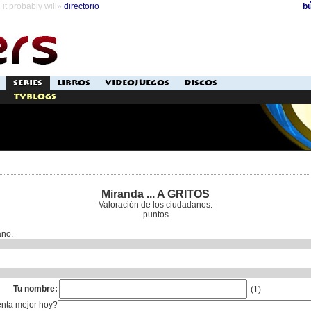
it probably will»
directorio
b
SERIES
LIBROS
VIDEOJUEGOS
DISCOS
TVblogs
Miranda ... A GRITOS
Valoración de los ciudadanos:
puntos
ano.
Tu nombre:
(1)
enta mejor hoy?