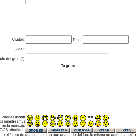
Ciudad:
País:
E-Mail:
tulo del grito (*):
Tu grito:
Puedes incluir
os minidreamys
en tu mensaje
TAGS añadidos:
bre el futuro de una serie o algo que una parte del foro lo mismo no quiere saber), m