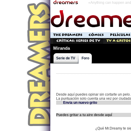
«Anything can happen and 
THE DREAMERS
CÓMICS
PELÍCULAS
Críticas: Series de TV
TV a Gritos
Miranda
Serie de TV
Foro
Desde aquí puedes opinar sin cortarte un pelo.
La puntuación solo cuenta una vez por ciudad
Envia un nuevo grito
Puedes gritar a tu aire desde aquí
¿Qué Mr.Dreamy te si