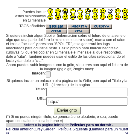
Puedes incluir
estos minidreamys
en tu mensaje
TAGS añadidos:
Si quieres incluir algún Spoiler (información sobre el futuro de una serie o
algo que una parte del foro lo mismo no quiere saber), marca con el ratón
el texto a "ocultar" y presiona "SPOILER", esto generará los tags
adecuados para ocultar el texto. Haz lo propio para marcar negritas o
cursivas. Si quieres copiar en tu mensaje el mensaje al que respondes,
dale a "citar". También puedes usar el estilo de las citas seleccionando el
texto y dandole a "cita".
Ahora puedes subir imágenes con tu grito, si quieres pon aquí el fichero de
la imagen (jpg o gif, 2mgbs max):
Imagen:
Si quieres incluir un enlace a otra página en tu Grito, pon aquí el Título y la
URL (direccion) de la pagina:
Título:
URL:
(*) Si no pones ningún título, se generará uno aleatorio, o sea, puede
aparecer cualquier cosa hehehe =)
- Volver a la pagina inicial de
Películas para no dormir -
Película anterior (Grey Garden
Película Siguiente (Llamada para un muert
s)
o)