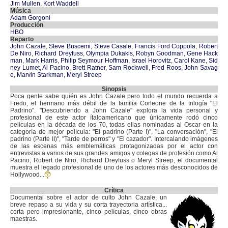
Jim Mullen
,
Kort Waddell
Música
Adam Gorgoni
Producción
HBO
Reparto
John Cazale
,
Steve Buscemi
,
Steve Casale
,
Francis Ford Coppola
,
Robert
De Niro
,
Richard Dreyfuss
,
Olympia Dukakis
,
Robyn Goodman
,
Gene Hack
man
,
Mark Harris
,
Philip Seymour Hoffman
,
Israel Horovitz
,
Carol Kane
,
Sid
ney Lumet
,
Al Pacino
,
Brett Ratner
,
Sam Rockwell
,
Fred Roos
,
John Savag
e
,
Marvin Starkman
,
Meryl Streep
Sinopsis
Poca gente sabe quién es John Cazale pero todo el mundo recuerda a
Fredo, el hermano más débil de la familia Corleone de la trilogía "El
Padrino". "Descubriendo a John Cazale" explora la vida personal y
profesional de este actor ítaloamericano que únicamente rodó cinco
películas en la década de los 70, todas ellas nominadas al Oscar en la
categoría de mejor película: "El padrino (Parte I)", "La conversación", "El
padrino (Parte II)", "Tarde de perros" y "El cazador". Intercalando imágenes
de las escenas más emblemáticas protagonizadas por el actor con
entrevistas a varios de sus grandes amigos y colegas de profesión como Al
Pacino, Robert de Niro, Richard Dreyfuss o Meryl Streep, el documental
muestra el legado profesional de uno de los actores más desconocidos de
Hollywood...
Crítica
Documental sobre el actor de culto John Cazale, un
breve repaso a su vida y su corta trayectoria artística...
corta pero impresionante, cinco películas, cinco obras
maestras.