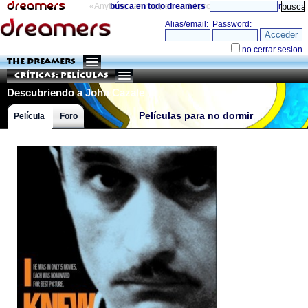
«Anything can happen and it probably will»
búsca en todo dreamers
directorio
THE DREAMERS
Críticas: Películas
Descubriendo a John Cazale
Películas para no dormir
Película
Foro