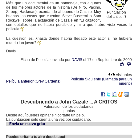
Más que un documental es un homenaje, con algunos
de los mejores actores de la historia (De Niro, Pacino,
Streep, Hackman) recordando al bueno de Cazale. Muy
Puntuación
buenas las cosas que cuentan Steve Buscemi o Sam
del crítico:
7
Rockwell sobre la actuación de Cazale en "El cazador",
son detalles que no había percibido y mira que habré visto veces la
pelicula.
La cuestión es, ¿hasta dónde habría llegado este actor si no hubiera
muerto tan joven?.
Davis
Ficha de Película enviada por
DAVIS
el 17 de Septiembre de 2009
visitantes
Película Siguiente (Llamada para un
Película anterior (Grey Gardens)
muerto)
Descubriendo a John Cazale ... A GRITOS
Valoración de los ciudadanos:
puntos
Desde aquí puedes opinar sin cortarte un pelo.
La puntuación solo cuenta una vez por ciudadano.
Envia un nuevo grito
Puedes gritar a tu aire desde aquí