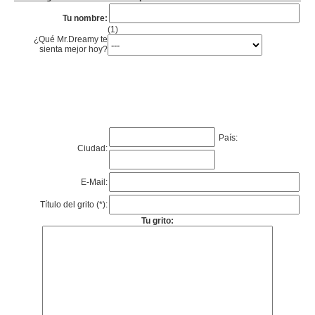
Tu nombre:
(1)
¿Qué Mr.Dreamy te
sienta mejor hoy?
País:
Ciudad:
E-Mail:
Título del grito (*):
Tu grito: