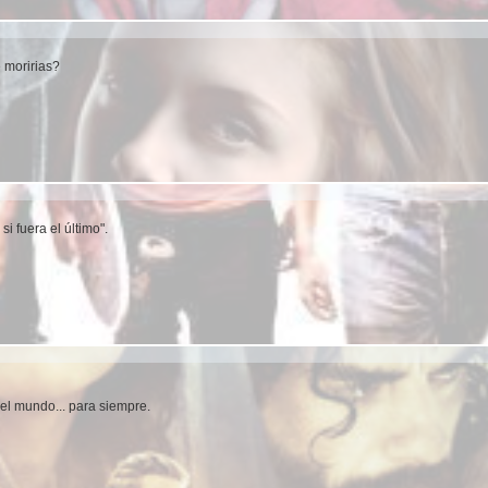
 moririas?
i fuera el último".
el mundo... para siempre.