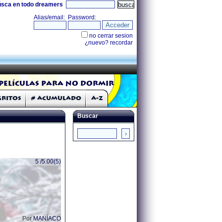
úsca en todo dreamers
Películas para no dormir
Gritos
# Acumulado
A-Z
Buscar
5 /5.00(5)
Por
MANÍACO