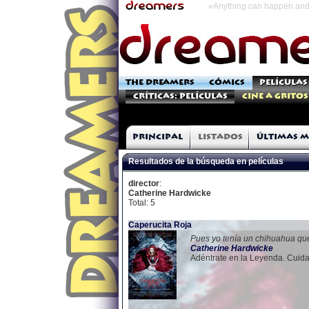
«Anything can happen and 
THE DREAMERS
CÓMICS
PELÍCULAS
Críticas: Películas
Cine a Gritos
Principal
Listados
Últimas m
Resultados de la búsqueda en películas
director
:
Catherine Hardwicke
Total: 5
Caperucita Roja
Pues yo tenía un chihuahua qu
Catherine
Hardwicke
Adéntrate en la Leyenda. Cuida