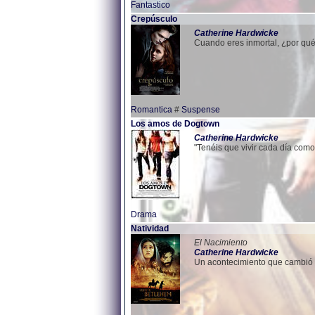
Fantastico
Crepúsculo
Catherine
Hardwicke
Cuando eres inmortal, ¿por qué
Romantica
#
Suspense
Los amos de Dogtown
Catherine
Hardwicke
"Tenéis que vivir cada día como s
Drama
Natividad
El Nacimiento
Catherine
Hardwicke
Un acontecimiento que cambió 