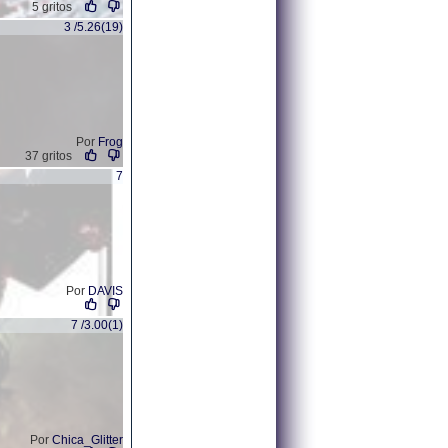
5 gritos
3 /5.26(19)
Por
Frog
37 gritos
7
Por
DAVIS
7 /3.00(1)
Por
Chica_Glitter