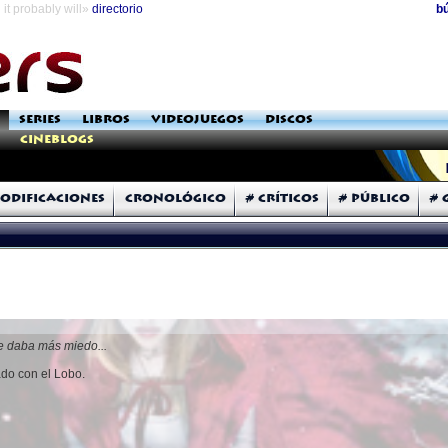
it probably will»
directorio
b
SERIES
LIBROS
VIDEOJUEGOS
DISCOS
Cineblogs
odificaciones
Cronológico
# Críticos
# Público
# 
e daba más miedo...
do con el Lobo.