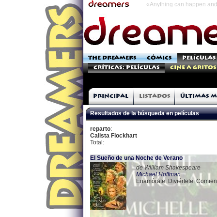
«Anything can happen and 
THE DREAMERS
CÓMICS
PELÍCULAS
Críticas: Películas
Cine a Gritos
Principal
Listados
Últimas m
Resultados de la búsqueda en películas
reparto
:
Calista Flockhart
Total:
El Sueño de una Noche de Verano
de William Shakespeare
Michael Hoffman
Enamórate. Diviértete. Comien