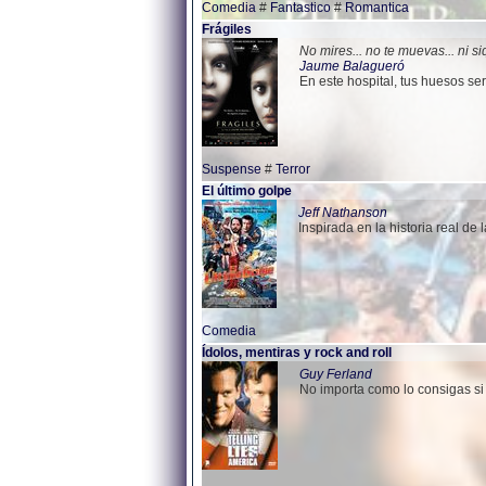
Comedia
#
Fantastico
#
Romantica
Frágiles
No mires... no te muevas... ni si
Jaume Balagueró
En este hospital, tus huesos serán
Suspense
#
Terror
El último golpe
Jeff Nathanson
Inspirada en la historia real de
Comedia
Ídolos, mentiras y rock and roll
Guy Ferland
No importa como lo consigas si