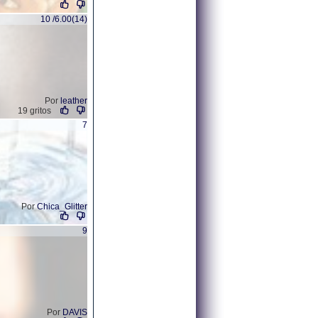
10 /6.00(14)
Por
leather
19 gritos
7
Por
Chica_Glitter
9
Por
DAVIS