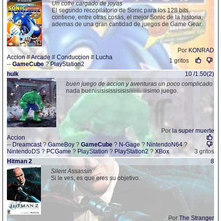
Un cofre cargado de joyas
El segundo recopilatorio de Sonic para los 128 bits
contiene, entre otras cosas, el mejor Sonic de la historia,
ademas de una gran cantidad de juegos de Game Gear.
Por
KONRAD
Accion
#
Arcade
#
Conduccion
#
Lucha
1 gritos
--
GameCube
?
PlayStation2
hulk
10 /1.50(2)
buen juego de accion y aventuras un poco complicado
nada buenisisisissisisisiiiiiiiiiiiisimo juego.
Por
la super muerte
Accion
--
Dreamcast
?
GameBoy
?
GameCube
?
N-Gage
?
NintendoN64
?
NintendoDS
?
PCGame
?
PlayStation
?
PlayStation2
?
XBox
3 gritos
Hitman 2
8
Silent Assassin
Si le ves, es que eres su objetivo.
Por
The Stranger