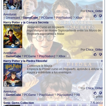
Por
Chica_Glitter
Aventuras
--
Dreamcast
?
GameCube
?
PCGame
?
PlayStation2
?
XBox
Harry Potter y la Cámara Secreta
8
Segundo Curso en Hogwarts
Algo Maligno se mueve Sigilosamente entre los Muros de
Hogwarts esperando a Matar
Por
Chica_Glitter
Aventuras
--
GameCube
?
PCGame
?
PlayStation2
?
XBox
Harry Potter y la Piedra Filosofal
8
Comienza la Magia
Empieza tu Primer curso en Hogwarts, aprende a utilizar la
magia y enfréntate a tus enemigos.
Por
Chica_Glitter
Aventuras
--
GameCube
?
PCGame
?
PlayStation
?
PlayStation2
?
XB
1 gritos
ox
Sonic Gems Collection
7 /5.00(1)