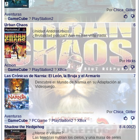
Por
Chica_Glitter
Aventuras
--
GameCube
?
PlayStation2
Urban Chaos
6
Unidad Antidisturbios
¿Brutalidad policial? Aun no has visto nada.
Por
Hicks
Accion
--
GameCube
?
PlayStation2
?
XBox
Las Crónicas de Narnia: El León, la Bruja y el Armario
7
Descubre el Mundo de Narnia en su Adaptación al
Videojuego.
Por
Chica_Glitter
Aventuras
--
GameCube
?
PCGame
?
PlayStation2
?
XBox
Shadow the Hedgehog
8 /4.00(2)
¿Heroe o Villano?
Las tinieblas nublan los cielos, y una masa de seres