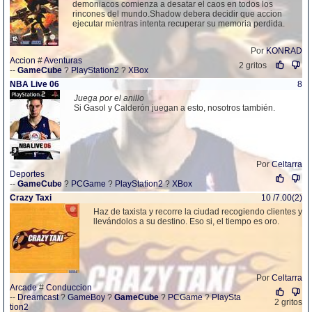
demoniacos comienza a desatar el caos en todos los
rincones del mundo.Shadow debera decidir que accion
ejecutar mientras intenta recuperar su memoria perdida.
Por
KONRAD
Accion
#
Aventuras
2 gritos
--
GameCube
?
PlayStation2
?
XBox
NBA Live 06
8
Juega por el anillo
Si Gasol y Calderón juegan a esto, nosotros también.
Por
Celtarra
Deportes
--
GameCube
?
PCGame
?
PlayStation2
?
XBox
Crazy Taxi
10 /7.00(2)
Haz de taxista y recorre la ciudad recogiendo clientes y
llevándolos a su destino. Eso si, el tiempo es oro.
Por
Celtarra
Arcade
#
Conduccion
--
Dreamcast
?
GameBoy
?
GameCube
?
PCGame
?
PlaySta
2 gritos
tion2