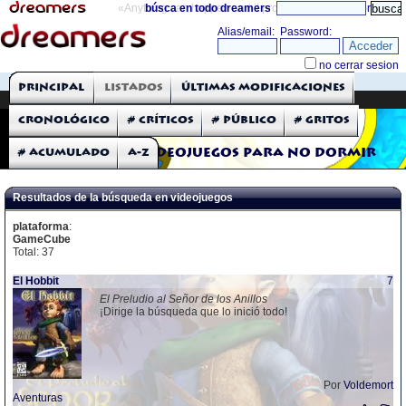
«Anything can happen and it probably will»
búsca en todo dreamers
directorio
THE DREAMERS
Principal
Listados
Últimas modificaciones
Críticas: Videojuegos
Cronológico
# Críticos
# Público
# Gritos
# Acumulado
A-Z
Videojuegos para no dormir
Resultados de la búsqueda en videojuegos
plataforma
:
GameCube
Total: 37
El Hobbit
7
El Preludio al Señor de los Anillos
¡Dirige la búsqueda que lo inició todo!
Por
Voldemort
Aventuras