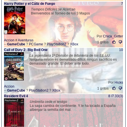
Harry Potter y el Cáliz de Fuego
7
Tiempos Difíciles se Acercan
Bienvenidos al Torneo de los 3 Magos
Por
Chica_Glitter
Accion
#
Aventuras
1 gritos
--
GameCube
?
PCGame
?
PlayStation2
?
XBox
Call of Duty 2: Big Red One
10
La legendaria 1ª División de Infanteria de los EE.UU.
Ninguna misión es demasiado dificil; ningún sacrificio es
demasiado grande. El deber ante todo.
Por
Hicks
Accion
1 gritos
--
GameCube
?
PlayStation2
?
XBox
Resident Evil 4
8 /7.33(3)
Umbrella cede el testigo
La saga cambia de continente. Y le ha tocado a España
albergar la semilla del mal.