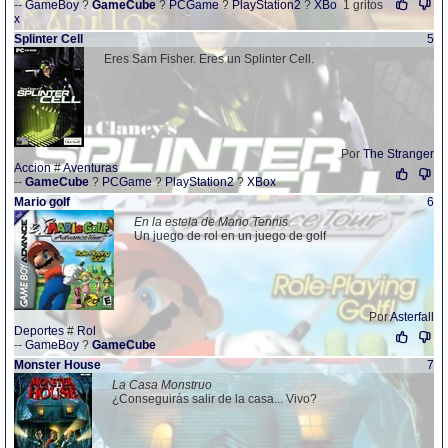
--
GameBoy
?
GameCube
?
PCGame
?
PlayStation2
?
XBo
1 gritos
x
Splinter Cell
5
Eres Sam Fisher. Eres un Splinter Cell.
Por
The Stranger
Accion
#
Aventuras
--
GameCube
?
PCGame
?
PlayStation2
?
XBox
Mario golf
6
En la estela de Mario Tennis
Un juego de rol en un juego de golf
Por
Asterfall
Deportes
#
Rol
--
GameBoy
?
GameCube
Monster House
7
La Casa Monstruo
¿Conseguirás salir de la casa... Vivo?