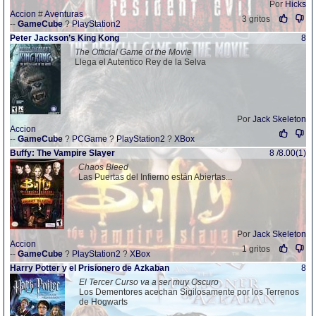
Por
Hicks
Accion
#
Aventuras
3 gritos
--
GameCube
?
PlayStation2
Peter Jackson’s King Kong
8
The Official Game of the Movie
Llega el Autentico Rey de la Selva
Por
Jack Skeleton
Accion
--
GameCube
?
PCGame
?
PlayStation2
?
XBox
Buffy: The Vampire Slayer
8 /8.00(1)
Chaos Bleed
Las Puertas del Infierno están Abiertas...
Por
Jack Skeleton
Accion
1 gritos
--
GameCube
?
PlayStation2
?
XBox
Harry Potter y el Prisionero de Azkaban
8
El Tercer Curso va a ser muy Oscuro
Los Dementores acechan Sigilosamente por los Terrenos
de Hogwarts